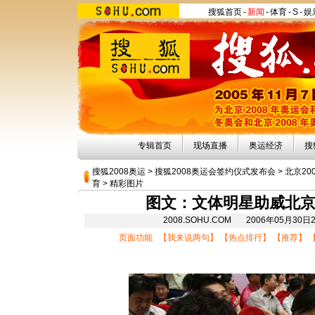
搜狐首页
-
新闻
-
体育
-
S
-
娱
专辑首页
现场直播
奥运经济
搜
搜狐2008奥运
>
搜狐2008奥运会签约仪式发布会
>
北京20
育
>
精彩图片
图文：文体明星助威北京
2008.SOHU.COM 2006年05月3
页面功能 【
我来说两句
】 【
热点排行
】 【
推荐
】 