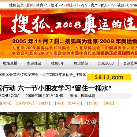
搜狐首页
-
新闻
-
体育
-
S
-
娱乐
-
V
-
财经
-
IT
-
汽车
-
房产
-
女人
-
TV
-
视频
-
Chin
现场直播
奥运经济
搜狐8年
奥运情结
北京2008
奥运官
08奥运会签约仪式发布会
>
北京2008年奥运会_搜狐体
行动 六一节小朋友学习“留住一桶水”
8.SOHU.COM 2006年06月01日10:49 来源：搜狐体育
说两句
】 【
热点排行
】 【
推荐
】 【字体：
大
中
小
】 【
打印
】 【
关闭
】