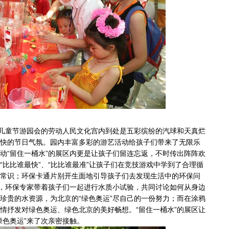
儿童节游园会的劳动人民文化宫内到处是五彩缤纷的汽球和天真烂
快的节日气氛。园内丰富多彩的游艺活动给孩子们带来了无限乐
动“留住一桶水”的展区内更是让孩子们留连忘返，不时传出阵阵欢
“比比谁最快”、“比比谁最准”让孩子们在竞技游戏中学到了合理循
常识；环保卡通片别开生面地引导孩子们去发现生活中的环保问
上，环保专家带着孩子们一起进行水质小试验，共同讨论如何从身边
珍贵的水资源，为北京的“绿色奥运”尽自己的一份努力；而在涂鸦
情抒发对绿色奥运、绿色北京的美好畅想。“留住一桶水”的展区让
绿色奥运”来了次亲密接触。