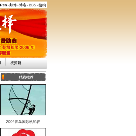
aRen
-
邮件
-
博客
-
BBS
-
搜狗
网
祝贺篇
精彩推荐
2006青岛国际帆船赛