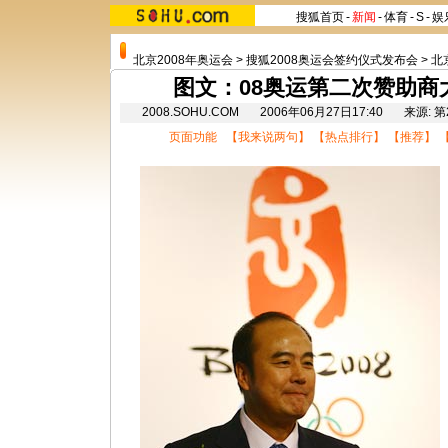
搜狐首页
-
新闻
-
体育
-
S
-
娱
北京2008年奥运会
>
搜狐2008奥运会签约仪式发布会
>
北
图文：08奥运第二次赞助商
2008.SOHU.COM 2006年06月27日17:40 来
页面功能 【
我来说两句
】 【
热点排行
】 【
推荐
】 