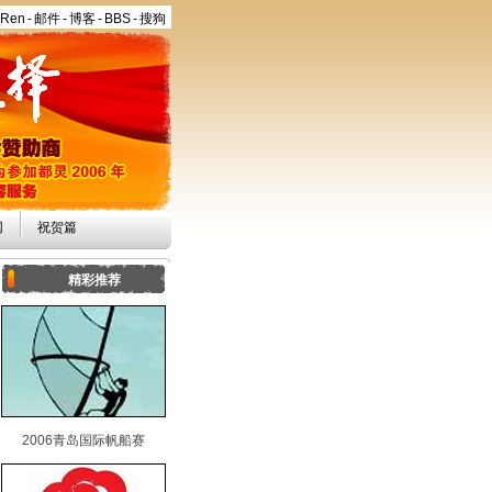
aRen
-
邮件
-
博客
-
BBS
-
搜狗
网
祝贺篇
精彩推荐
2006青岛国际帆船赛