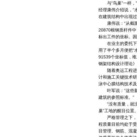
与“鸟巢”一样，“
经理康伟介绍说，“
在建筑结构中出现过
康伟说：“从截面上
20870根钢质杆
标出工件的坐标。因
在业主的委托下，
用了半个多月便把“
91539个坐标值
钢架结构设计理论》
随着奥运工程进度
计和施工关键技术研
泳中心膜结构技术及
叶军说：“这些新
建筑的参照标准。”
“没有质量，就没
巢”工地的醒目位置
严格管理之下，必出
程质量目前均处于受
目管理、钢筋、混凝