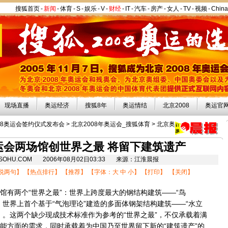
搜狐首页
-
新闻
-
体育
-
S
-
娱乐
-
V
-
财经
-
IT
-
汽车
-
房产
-
女人
-
TV
-
视频
-
Chin
现场直播
奥运经济
搜狐8年
奥运情结
北京2008
奥运官
08奥运会签约仪式发布会
>
北京2008年奥运会_搜狐体育
>
北京奥
运会两场馆创世界之最 将留下建筑遗产
8.SOHU.COM 2006年08月02日03:33 来源：江淮晨报
说两句
】 【
热点排行
】 【
推荐
】 【字体：
大
中
小
】 【
打印
】 【
关闭
】
有两个“世界之最”：世界上跨度最大的钢结构建筑——“鸟
，世界上首个基于“气泡理论”建造的多面体钢架结构建筑——“水立
）。这两个缺少现成技术标准作为参考的“世界之最”，不仅承载着满
能方面的需求，同时承载着为中国乃至世界留下新的“建筑遗产”的