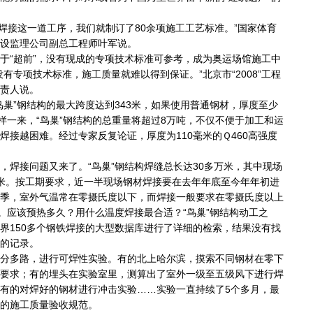
焊接这一道工序，我们就制订了80余项施工工艺标准。”国家体育
设监理公司副总工程师叶军说。
“超前”，没有现成的专项技术标准可参考，成为奥运场馆施工中
有专项技术标准，施工质量就难以得到保证。”北京市“2008”工程
责人说。
”钢结构的最大跨度达到343米，如果使用普通钢材，厚度至少
这样一来，“鸟巢”钢结构的总重量将超过8万吨，不仅不便于加工和运
焊接越困难。经过专家反复论证，厚度为110毫米的Ｑ460高强度
接问题又来了。“鸟巢”钢结构焊缝总长达30多万米，其中现场
米。按工期要求，近一半现场钢材焊接要在去年年底至今年年初进
季，室外气温常在零摄氏度以下，而焊接一般要求在零摄氏度以上
行。应该预热多久？用什么温度焊接最合适？“鸟巢”钢结构动工之
界150多个钢铁焊接的大型数据库进行了详细的检索，结果没有找
的记录。
多路，进行可焊性实验。有的北上哈尔滨，摸索不同钢材在零下
要求；有的埋头在实验室里，测算出了室外一级至五级风下进行焊
有的对焊好的钢材进行冲击实验……实验一直持续了5个多月，最
的施工质量验收规范。