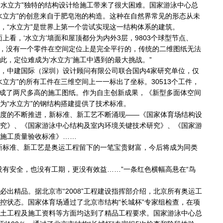
水立方”独特的结构设计给施工带来了很大困难。国家游泳中心总
水立方”的创意来自于肥皂泡的构造。这种在自然界常见的形态从未
，“水立方”是世界上第一个尝试实现这一结构体系的建筑。
看，‘水立方’墙面和屋顶都分为内外3层，9803个球型节点、
件中，没有一个零件在空间定位上是完全平行的，传统的二维图纸无法
此，定位难成为‘水立方’施工中遇到的最大挑战。”
中建国际（深圳）设计顾问有限公司联合国内4家研究单位，仅
水立方”的所有工件在三维空间上一一标出了坐标。30513个工件，
，堆成了两尺多高的施工图纸。作为自主创新成果，《新型多面体空间
为“水立方”的钢结构搭建提供了技术标准。
的不断推进，新标准、新工艺不断涌现——《国家体育场结构设
究》、《国家游泳中心结构及室内环境关键技术研究》、《国家游
施工质量验收标准》……
标准、新工艺是奥运工程留下的一笔宝贵财富，今后将成为同类
有安全，也没有工期，更没有效益……”一条红色横幅高悬在“鸟
。
精品。据北京市“2008”工程建设指挥部介绍，北京所有奥运工
控状态。国家体育场通过了北京市结构“长城杯”专家组检查，在项
土工程及施工资料等方面均达到了精品工程要求。国家游泳中心总