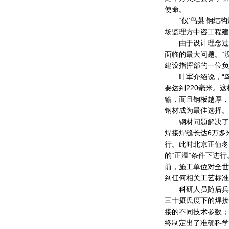
使命。
“仅‘鸟巢’钢结构
场监理方中咨工程建
由于设计理念过于
面临的最大问题。“没
建设指挥部的一位负
叶军介绍说，“鸟巢
要达到220毫米。
输，而且钢板越厚，
钢材成为最佳选择。
钢材问题解决了，焊
焊接焊缝长达6万多
行。此时北京正值冬
的“正温”条件下进
前，施工单位对全世
到任何相关工艺标准
科研人员随后兵分
三十摄氏度下的焊接
接的不同技术参数；
终制定出了准确科学