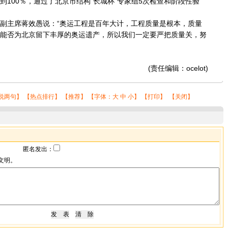
到100％，通过了北京市结构“长城杯”专家组5次检查和阶段性验
主席蒋效愚说：“奥运工程是百年大计，工程质量是根本，质量
能否为北京留下丰厚的奥运遗产，所以我们一定要严把质量关，努
(责任编辑：ocelot)
说两句
】 【
热点排行
】 【
推荐
】 【字体：
大
中
小
】 【
打印
】 【
关闭
】
匿名发出：
文明。