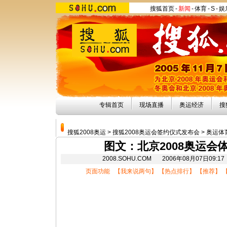
搜狐首页
-
新闻
-
体育
-
S
-
娱
专辑首页
现场直播
奥运经济
搜
搜狐2008奥运
>
搜狐2008奥运会签约仪式发布会
>
奥运体
图文：北京2008奥运会
2008.SOHU.COM 2006年08月07日
页面功能 【
我来说两句
】 【
热点排行
】 【
推荐
】 