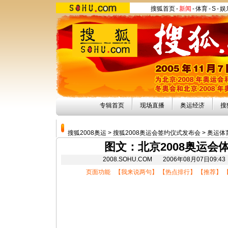
搜狐首页
-
新闻
-
体育
-
S
-
娱
专辑首页
现场直播
奥运经济
搜
搜狐2008奥运
>
搜狐2008奥运会签约仪式发布会
>
奥运体
图文：北京2008奥运会
2008.SOHU.COM 2006年08月07日
页面功能 【
我来说两句
】 【
热点排行
】 【
推荐
】 