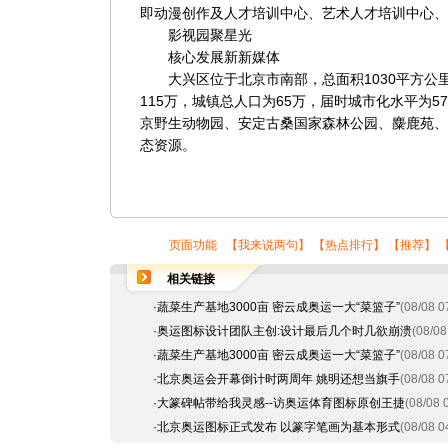
即动漫创作及人才培训中心、艺术人才培训中心、
影视园聚星光
核心发展新新媒体
大兴区位于北京市南部，总面积1030平方公里
115万，城镇总人口为65万，届时城市化水平为
京野生动物园、安定古桑国家森林公园、麋鹿苑、
态资源。
页面功能 【
我来说两句
】 【
热点排行
】 【
推荐
】 
相关链接
·
蔬菜生产基地3000亩 密云成奥运一大“菜篮子”
(08/08 0
·
奥运图标设计团队主创:设计最后几个时几欲崩溃
(08/08
·
蔬菜生产基地3000亩 密云成奥运一大“菜篮子”
(08/08 0
·
北京奥运会开幕倒计时两周年 姚明还想当旗手
(08/08 0
·
大篆碑帖带给我灵感--访奥运体育图标原创王捷
(08/08 
·
北京奥运图标正式发布 以篆字笔画为基本形式
(08/08 0