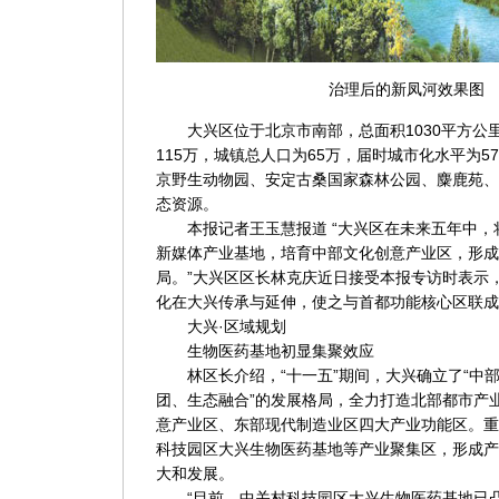
治理后的新凤河效果图
大兴区位于北京市南部，总面积1030平方公里
115万，城镇总人口为65万，届时城市化水平为
京野生动物园、安定古桑国家森林公园、麋鹿苑、
态资源。
本报记者王玉慧报道 “大兴区在未来五年中，
新媒体产业基地，培育中部文化创意产业区，形成
局。”大兴区区长林克庆近日接受本报专访时表示
化在大兴传承与延伸，使之与首都功能核心区联成
大兴·区域规划
生物医药基地初显集聚效应
林区长介绍，“十一五”期间，大兴确立了“中
团、生态融合”的发展格局，全力打造北部都市产
意产业区、东部现代制造业区四大产业功能区。重
科技园区大兴生物医药基地等产业聚集区，形成产
大和发展。
“目前，中关村科技园区大兴生物医药基地已凸