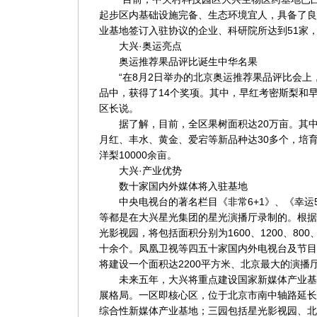
起步区内基础设施完备、生态环境宜人，具备了良
业基地签订入驻协议的企业、科研院所达到51家，
大兴·奥运亮点
奥运推荐果品评比诞生中华名果
“在8月2日举办的北京奥运推荐果品评比会上，
品中，获得了14个奖项。其中，早红考密斯梨和
区长说。
据了解，目前，全区果树面积达20万亩。其中
月红、丰水、黄金、爱宕等新品种达30多个，培育
洋梨10000余亩。
大兴·产业优势
数十家国内外媒体将入驻基地
中央电视台的著名栏目《非常6+1》、《幸运5
等都是在大兴星光集团的星光演播厅录制的。根据
光影视园，将包括面积分别为1600、1200、800、
十余个。凤凰卫视等四五十家国内外电视台及节目
将建设一个面积达2200平方米、北京最大的演播
未来五年，大兴将重点建设国家新媒体产业基地
展格局。一区即核心区，位于北京市南中轴路延长
综合性新媒体产业基地；三园包括星光影视园、北