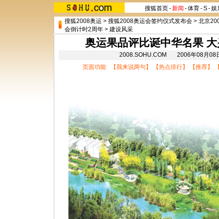
搜狐首页
-
新闻
-
体育
-
S
-
娱
搜狐2008奥运
>
搜狐2008奥运会签约仪式发布会
>
北京20
会倒计时2周年
>
建设风采
奥运果品评比诞中华名果 
2008.SOHU.COM 2006年08月
页面功能 【
我来说两句
】 【
热点排行
】 【
推荐
】 