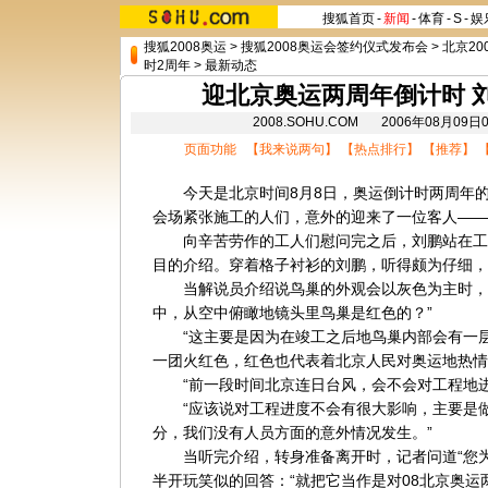
搜狐首页
-
新闻
-
体育
-
S
-
娱
搜狐2008奥运
>
搜狐2008奥运会签约仪式发布会
>
北京20
时2周年
>
最新动态
迎北京奥运两周年倒计时 
2008.SOHU.COM 2006年08月0
页面功能 【
我来说两句
】 【
热点排行
】 【
推荐
】 
今天是北京时间8月8日，奥运倒计时两周年的日
会场紧张施工的人们，意外的迎来了一位客人——
向辛苦劳作的工人们慰问完之后，刘鹏站在工
目的介绍。穿着格子衬衫的刘鹏，听得颇为仔细，
当解说员介绍说鸟巢的外观会以灰色为主时，刘
中，从空中俯瞰地镜头里鸟巢是红色的？”
“这主要是因为在竣工之后地鸟巢内部会有一层
一团火红色，红色也代表着北京人民对奥运地热情
“前一段时间北京连日台风，会不会对工程地进
“应该说对工程进度不会有很大影响，主要是做
分，我们没有人员方面的意外情况发生。”
当听完介绍，转身准备离开时，记者问道“您为
半开玩笑似的回答：“就把它当作是对08北京奥运