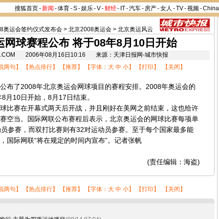
搜狐首页
-
新闻
-
体育
-
S
-
娱乐
-
V
-
财经
-
IT
-
汽车
-
房产
-
女人
-
TV
-
视频
-
Chin
08奥运会签约仪式发布会
>
北京2008奥运会
>
北京奥运风云
网球赛程公布 将于08年8月10日开始
HU.COM 2006年08月16日10:16 来源：天津日报网-城市快报
说两句
】 【
热点排行
】 【
推荐
】 【字体：
大
中
小
】 【
打印
】 【
关闭
】
了2008年北京奥运会网球项目的赛程安排。2008年奥运会的
年8月10日开始，8月17日结束。
比赛在开幕式两天后开战，并且刚好在美网之前结束，这也给许
赛空当。国际网联公布赛程后表示，北京奥运会的网球比赛每项单
动员参赛，而双打比赛则有32对运动员参赛。至于每个国家最多能
，国际网联“将在规定的时间内宣布”。记者张帆
(责任编辑：海盗)
说两句
】 【
热点排行
】 【
推荐
】 【字体：
大
中
小
】 【
打印
】 【
关闭
】