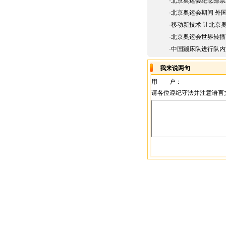
·
北京奥运会纪念邮票
·
北京奥运会期间 外
·
移动新技术 让北京
·
北京奥运会世界转播
·
中国蹦床队进行队内
我来说两句
用 户：
请各位遵纪守法并注意语言