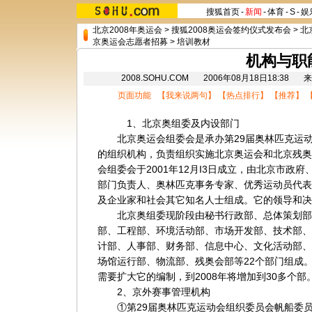
搜狐首页
-
新闻
-
体育
-
S
-
娱
北京2008年奥运会
>
搜狐2008奥运会签约仪式发布会
>
北
京奥运会志愿者招募
>
培训教材
机构与职
2008.SOHU.COM 2006年08月18日18:3
页面功能 【
我来说两句
】 【
热点排行
】 【
推荐
】 
1、北京奥组委及内设部门
北京奥运会组委会是承办第29届奥林匹克运动
的组织机构，负责组织实施北京奥运会和北京残奥
会组委会于2001年12月I3日成立，由北京市政
部门负责人、奥林匹克事务专家、优秀运动员代表
及企业家和社会其它知名人士组成。它的领导和决
北京奥组委现阶段由秘书行政部、总体策划部
部、工程部、环境活动部、市场开发部、技术部、
计部、人事部、财务部、信息中心、文化活动部、
场馆运行部、物流部、残奥会部等22个部门组成
需要扩大它的编制，到2008年将增加到30多个部
2、京外赛事管理机构
①第29届奥林匹克运动会组织委员会帆船委员