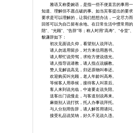
雅语又称委婉语，是指一些不便直言的事用一
知道、理解但不愿点破的事。如当宾客提出的要求
要求是可以理解的，让我们想想办法，一定尽力而为
回答可以为自己留有余地。在日常生活中惯常用的有“
陪”、“光顾”、“告辞”等；称人时用“高寿”、“令堂
貌谦辞如下：
初次见面说久仰，看望别人说拜访。
请人勿送用留步，对方来信用惠书。
请人帮忙说劳驾，求给方便说借光。
请人指导说请教，请人指点说赐教。
赞人见解说高见，归还原物叫奉还。
欢迎购买叫光顾，老人年龄叫高寿。
等候客人用恭候，接待客人叫茶后。
客人来到说光临，中途要走说失陪。
送客出门说慢走，与客道别说再来。
麻烦别人说打扰，托人办事说拜托。
与人分别用告辞，请人解答用请问。
接受礼品说笑纳，好久不见说久违。