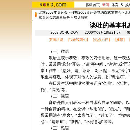
搜狐首页
-
新闻
-
体育
-
S
-
娱
北京2008年奥运会
>
搜狐2008奥运会签约仪式发布会
>
北
京奥运会志愿者招募
>
培训教材
谈吐的基本礼
2008.SOHU.COM 2006年08月18日21:5
页面功能 【
我来说两句
】 【
热点排行
】 【
推荐
】 
（一）敬语
敬语是表示恭敬、尊敬的习惯用语。这一表达
时，常常用“您好”开头，“请”字中间，“谢谢”或“
常工作中，“您好、请、谢谢、对不起、再见”等字
敬重与尊敬，体现了对他人的诚意。如“请走好”、“
在日常生活中的惯常用法还有“久仰”、“久违”、“包
托”、“高见”等。
（二）谦语
谦语是向人们表示一种自谦和自恭的词语。以
一种自律的精神。在交谈中常用“愚”、“愚见”、“
惯常用法有“寒舍”、“太客气了”、“过奖了”、“为您效
必”、“请原谅”、“惭愧”、“不好意思”等等。
（三）雅语