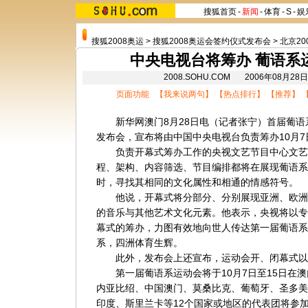
搜狐首页
-
新闻
-
体育
-
S
-
娱
搜狐2008奥运
>
搜狐2008奥运会签约仪式发布会
>
北京20
中央电视台将筹办 葡语系运
2008.SOHU.COM 2006年08月
页面功能 【
我来说两句
】 【
热点排行
】 【
推荐
】 
新华网澳门8月28日电（记者张宁）首届葡语系
发布会，宣布将由中国中央电视台负责筹办10月
负责开幕式筹办工作的央视文艺节目中心文艺
程、架构、内容筛选、节目编排都将在展现葡语系
时，寻找其相同的文化属性和相通的情感符号。
他说，开幕式将分部分、分别展现亚洲、欧洲
的音乐与其他艺术文化元素。他表示，央视将以专
幕式的筹办，力图有效地向世人传达第一届葡语系
系，四洲体育生辉。
此外，发布会上还宣布，运动会开、闭幕式以
第一届葡语系运动会将于10月7日至15日在澳
内亚比绍、中国澳门、莫桑比克、葡萄牙、圣多美
印度、斯里兰卡等12个国家或地区的代表团将参加