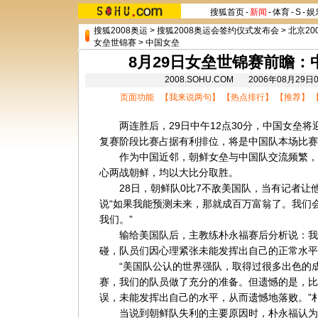
搜狐首页
-
新闻
-
体育
-
S
-
娱
搜狐2008奥运
>
搜狐2008奥运会签约仪式发布会
>
北京20
女垒世锦赛
>
中国女垒
8月29日女垒世锦赛前瞻
2008.SOHU.COM 2006年08月2
页面功能 【
我来说两句
】 【
热点排行
】 【
推荐
】 
两连胜后，29日中午12点30分，中国女垒将
复赛阶段比赛占据有利排位，将是中国队本场比赛
作为中国近邻，朝鲜女垒与中国队交流频繁，
心两战朝鲜，均以大比分取胜。
28日，朝鲜队0比7不敌美国队，当有记者让
说“如果我能预测未来，那就成百万富翁了。我们
我们。”
输给美国队后，主教练朴永福赛后分析说：我
碰，队员们因心理紧张未能发挥出自己的正常水平
“美国队公认的世界强队，取得过很多出色的成
赛，我们的队员做了充分的准备。但遗憾的是，比
误，未能发挥出自己的水平，从而遗憾地落败。”
当说到朝鲜队失利的主要原因时，朴永福认为