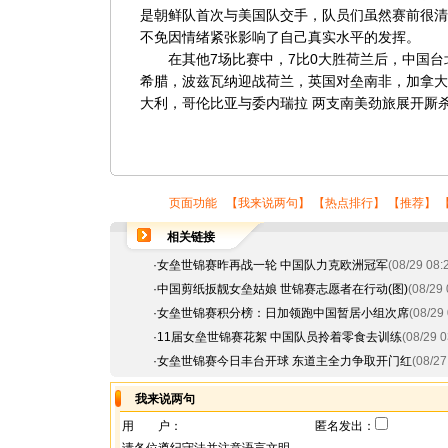
是朝鲜队首次与美国队交手，队员们虽然赛前很清
不免因情绪紧张影响了自己真实水平的发挥。
在其他7场比赛中，7比0大胜荷兰后，中国台
希腊，波兹瓦纳迎战荷兰，英国对垒南非，加拿大
大利，哥伦比亚与委内瑞拉 两支南美劲旅展开厮
页面功能 【
我来说两句
】 【
热点排行
】 【
推荐
】 
相关链接
·
女垒世锦赛昨再战一轮 中国队力克欧洲冠军
(08/29 08:
·
中国剪纸扳靓女垒姑娘 世锦赛志愿者在行动(图)
(08/29 
·
女垒世锦赛积分榜：日加领跑中国暂居小组次席
(08/29 
·
11届女垒世锦赛花絮 中国队员拎着零食去训练
(08/29 0
·
女垒世锦赛今日丰台开球 东道主全力争取开门红
(08/27
我来说两句
用 户：
匿名发出：