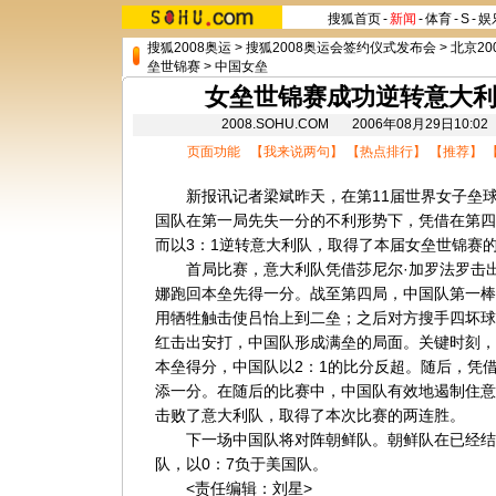
搜狐首页
-
新闻
-
体育
-
S
-
娱
搜狐2008奥运
>
搜狐2008奥运会签约仪式发布会
>
北京20
垒世锦赛
>
中国女垒
女垒世锦赛成功逆转意大利
2008.SOHU.COM 2006年08月29日1
页面功能 【
我来说两句
】 【
热点排行
】 【
推荐
】 
新报讯记者梁斌昨天，在第11届世界女子垒球
国队在第一局先失一分的不利形势下，凭借在第四
而以3：1逆转意大利队，取得了本届女垒世锦赛
首局比赛，意大利队凭借莎尼尔·加罗法罗击出
娜跑回本垒先得一分。战至第四局，中国队第一棒
用牺牲触击使吕怡上到二垒；之后对方搜手四坏球
红击出安打，中国队形成满垒的局面。关键时刻，
本垒得分，中国队以2：1的比分反超。随后，凭
添一分。在随后的比赛中，中国队有效地遏制住意
击败了意大利队，取得了本次比赛的两连胜。
下一场中国队将对阵朝鲜队。朝鲜队在已经结束
队，以0：7负于美国队。
<责任编辑：刘星>