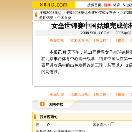
搜狐首页
-
新闻
-
体育
-
S
-
娱
搜狐2008奥运
>
搜狐2008奥运会签约仪式发布会
>
北京20
垒世锦赛
>
中国女垒
女垒世锦赛中国姑娘完成你
2008.SOHU.COM 2006年
页面功能 【
我来说两句
】 【
热点排行
】 【
推荐
】 
本报讯 昨天下午，第11届世界女子垒球锦标
在北京丰台体育中心揭开战幕，结果中国队在第一
四局进攻局中的出色发挥连追三球，从而以3：1
的两连胜。
页面功能 【
我来说两句
】 【
热点排行
】 【
推荐
】 
相关链接
我来说两句
用 户：
匿名发出：
请各位遵纪守法并注意语言文明。