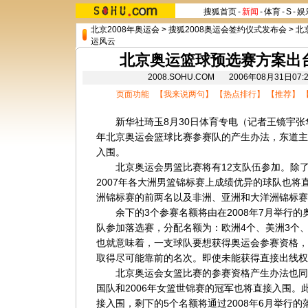
搜狐首页
-
新闻
-
体育
-
S
-
娱
北京2008年奥运会
>
搜狐2008奥运会签约仪式发布会
>
北
运风云
北京奥运篮球预选赛方案出
2008.SOHU.COM 2006年08月31日0
页面功能 【
我来说两句
】 【
热点排行
】 【
推荐
】 
新华社琦玉8月30日体育专电（记者王镜宇张华
年北京奥运会篮球比赛参赛队的产生办法，东道主中
入围。
北京奥运会男篮比赛将有12支队伍参加。除了
2007年各大洲男篮锦标赛上成绩优异的球队也将
洲锦标赛的前两名以及非洲、亚洲和大洋洲锦标赛
余下的3个参赛名额将由在2008年7月举行的
队参加落选赛，分配名额为：欧洲4个、美洲3个
也就意味着，一支球队要想获得奥运会参赛资格，必
取得尽可能靠前的名次。即使未能获得直接出线权
北京奥运会女篮比赛的参赛资格产生办法也同
国队和2006年女篮世锦赛的冠军也将直接入围。此
接入围，剩下的5个名额将通过2008年6月举行的