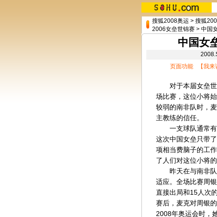
搜狐2008奥运
>
搜狐20
2006女垒世锦赛
>
中国
中国女
200
页面功能 【
我来
对于本届女垒世锦
场比赛，这位小将始
较弱的南非队时，麦
主教练的信任。
一支球队通常有6
这次中国女垒只带了
项相当费脑子的工作
了人们对这位小将的
昨天在与南非队比
适应。全场比赛周银
直接出局和15人次
赛后，麦克对周银的
2008年奥运会时