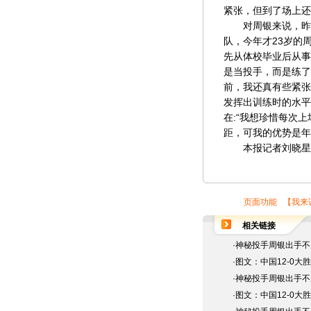
紧张，但到了场上还
对周银来说，昨天
队，今年才23岁的
先从体校毕业后从事
是当投手，而是练了
前，我还真有些紧张
发挥出训练时的水平
在:“我想珍惜每次
距，可我的优势是年
本报记者刘晓星J
页面功能 【
我来
相关链接
·
神秘投手周银出手不
·
图文：中国12-0大
·
神秘投手周银出手不
·
图文：中国12-0大