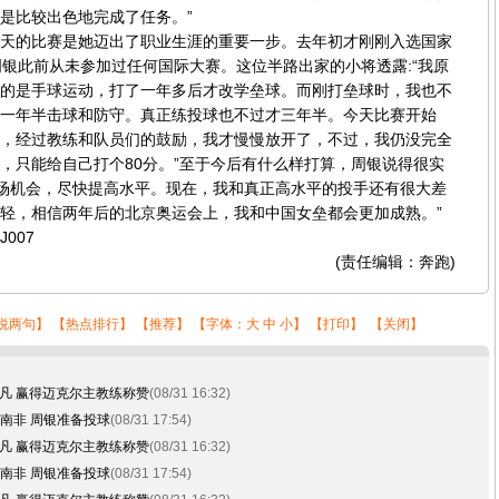
是比较出色地完成了任务。”
的比赛是她迈出了职业生涯的重要一步。去年初才刚刚入选国家
周银此前从未参加过任何国际大赛。这位半路出家的小将透露:“我原
的是手球运动，打了一年多后才改学垒球。而刚打垒球时，我也不
一年半击球和防守。真正练投球也不过才三年半。今天比赛开始
，经过教练和队员们的鼓励，我才慢慢放开了，不过，我仍没完全
，只能给自己打个80分。”至于今后有什么样打算，周银说得很实
上场机会，尽快提高水平。现在，我和真正高水平的投手还有很大差
轻，相信两年后的北京奥运会上，我和中国女垒都会更加成熟。”
007
(责任编辑：奔跑)
说两句
】 【
热点排行
】 【
推荐
】 【字体：
大
中
小
】 【
打印
】 【
关闭
】
凡 赢得迈克尔主教练称赞
(08/31 16:32)
胜南非 周银准备投球
(08/31 17:54)
凡 赢得迈克尔主教练称赞
(08/31 16:32)
胜南非 周银准备投球
(08/31 17:54)