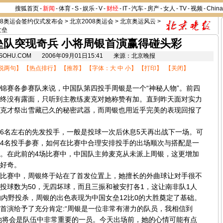
搜狐首页
-
新闻
-
体育
-
S
-
娱乐
-
V
-
财经
-
IT
-
汽车
-
房产
-
女人
-
TV
-
视频
-
Chin
08奥运会签约仪式发布会
>
北京2008奥运会
>
北京奥运风云
>
女垒
垒队突现奇兵 小将周银首演赢得碰头彩
8.SOHU.COM 2006年09月01日15:41 来源：北京晚报
说两句
】 【
热点排行
】 【
推荐
】 【字体：
大
中
小
】 【
打印
】 【
关闭
】
赛各参赛队来说，中国队第四投手周银是一个“神秘人物”。前四
终没有露面，只听到主教练麦克对她称赞有加。直到昨天面对实力
克才祭出雪藏已久的秘密武器，而周银也用近乎完美的表现回报了
名左右的先发投手，一般是投球一次后休息5天再出战下一场。可
4名投手参赛，如何在比赛中合理安排投手的出场顺次与搭配是一
。在此前的4场比赛中，中国队主帅麦克从未派上周银，这更增加
好奇。
赛中，周银终于站在了首发位置上，她擅长的外曲球让对手很不
投球数为50，无四坏球，而且三振和被安打各1，这让南非队1人
的内野投杀，周银的出色表现为中国女垒12比0的大胜奠定了基础。
首演给予了充分肯定:“周银是一位非常有潜力的队员，我相信到
，她将会是队伍中非常重要的一员。今天出场前，她的心情可能有点