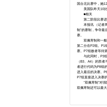
国台北比赛中，她1
美国队昨天10比
■相关
第二阶段比赛进
本报讯 （记者周
制”的赛制，争夺最
赛。
双佩寄制和一般的淘
第二分在P2组。P
赛。P7组败者等待
与此同时，P3组（A
（B3、A4）的胜者
者进行代码为P8组
进入最后的决赛。P
P7组直接进入决赛
“双佩寄制”对强
双佩寄制还可以最大