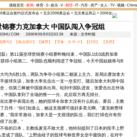
搜狐首页
-
新闻
-
体育
-
S
-
娱乐
-
V
-
财经
-
IT
-
汽车
-
房产
-
女人
-
TV
-
视频
-
Chin
08奥运会签约仪式发布会
>
北京2008奥运会
>
北京奥运风云
>
2006女
世锦赛力克加拿大 中国队闯入争冠组
8.SOHU.COM 2006年09月03日03:39 来源：京华时报
说两句
】 【
热点排行
】 【
推荐
】 【字体：
大
中
小
】 【
打印
】 【
关闭
】
）第11届垒球世锦赛小组赛昨晚结束，中国队1比0战胜加拿
绩获得小组第二。中国队也顺利闯进了争冠组，今天中国姑娘将与B
均为5胜1负，两队为争夺小组第二都派上主力。首局比赛加拿大
手接球失误，加拿大率先击出一支一垒安打。随后加拿大利用中国
垒，但第三棒被中国接杀出局。轮到中国队进攻，张爱击出左外场
，中国队拿到了全场的惟一一分。此后双方再无得分。
比赛中表现出色，她的投球令加拿大没有什么机会。赛后，主教
了吕伟：“你们知道么，她这支胳膊可值好多美元啊。”麦克称赞球
赛，“我非常激动，加拿大是一支很强的队伍，我们打得也许有些
得了比赛。”
俗的日本，主教练麦克不敢大意，他特别提到了日本的投手上野
队变成了强队。”上野由歧子的投球号称世界女垒中最快的，在对中