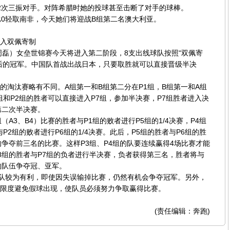
2次三振对手。对阵希腊时她的投球甚至击断了对手的球棒。
0轻取南非，今天她们将迎战B组第二名澳大利亚。
入双佩寄制
磊）女垒世锦赛今天将进入第二阶段，8支出线球队按照“双佩寄
后的冠军。中国队首战出战日本，只要取胜就可以直接晋级半决
汰赛略有不同。A组第一和B组第二分在P1组，B组第一和A组
1组和P2组的胜者可以直接进入P7组，参加半决赛，P7组胜者进入决
第二次半决赛。
3、B4）比赛的胜者与P1组的败者进行P5组的1/4决赛，P4组
与P2组的败者进行P6组的1/4决赛。此后，P5组的胜者与P6组的胜
的争夺前三名的比赛。这样P3组、P4组的队要连续赢得4场比赛才能
8组的胜者与P7组的负者进行半决赛，负者获得第三名，胜者将与
的队伍争夺冠、亚军。
队较为有利，即使因失误输掉比赛，仍然有机会争夺冠军。另外，
限度避免假球出现，使队员必须努力争取赢得比赛。
(责任编辑：奔跑)