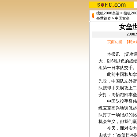
搜狐2008奥运
>
搜狐20
垒世锦赛
>
中国女垒
女垒
200
页面功能 【
我来
本报讯 （记者周磊
大，以6胜1负的战
组第一日本队交手。
此前中国和加拿大
先攻，中国队左外野
队接球手失误攻上二
安打，周怡跑回本垒
中国队投手吕伟在
练麦克高兴地调侃起
队打了一场很好的比
机会主义，但我们赢
今天，面对实力不
由歧子：“她使日本