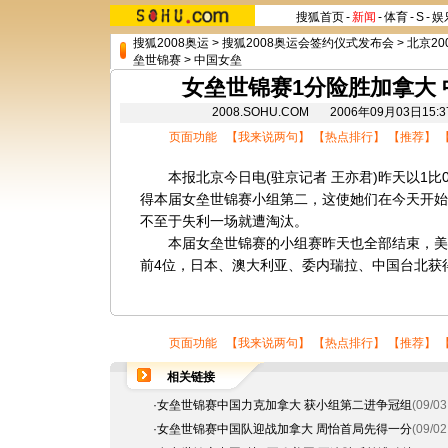
搜狐首页
-
新闻
-
体育
-
S
-
娱
搜狐2008奥运
>
搜狐2008奥运会签约仪式发布会
>
北京20
垒世锦赛
>
中国女垒
女垒世锦赛1分险胜加拿大
2008.SOHU.COM 2006年09月03日
页面功能 【
我来说两句
】 【
热点排行
】 【
推荐
】 
本报北京今日电(驻京记者 王亦君)昨天以1比
得本届女垒世锦赛小组第二，这使她们在今天开始
不至于失利一场就遭淘汰。
本届女垒世锦赛的小组赛昨天也全部结束，美国
前4位，日本、澳大利亚、委内瑞拉、中国台北获
页面功能 【
我来说两句
】 【
热点排行
】 【
推荐
】 
相关链接
·
女垒世锦赛中国力克加拿大 获小组第二进争冠组
(09/03
·
女垒世锦赛中国队迎战加拿大 周怡首局先得一分
(09/02