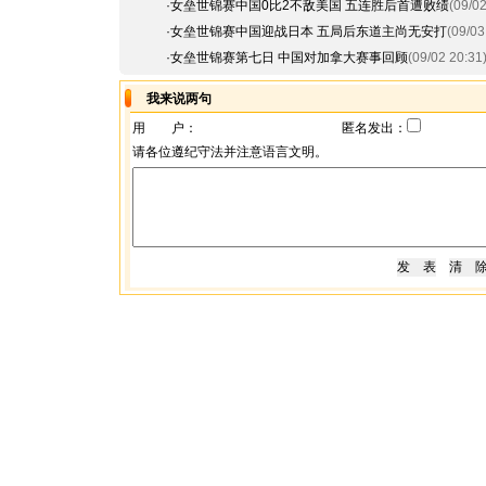
·
女垒世锦赛中国0比2不敌美国 五连胜后首遭败绩
(09/02
·
女垒世锦赛中国迎战日本 五局后东道主尚无安打
(09/03
·
女垒世锦赛第七日 中国对加拿大赛事回顾
(09/02 20:31
我来说两句
用 户：
匿名发出：
请各位遵纪守法并注意语言文明。