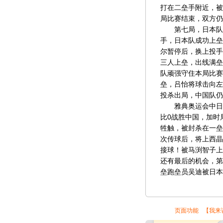
打在二垒手附近，被
局比赛结束，双方仍
第七局，日本队第
手，日本队成功上垒
尔暂停后，换上投手
三人上垒，出线满垒
队顽强守住本局比赛
垒，吕怡将球击向左
投杀出局，中国队仍
雅典奥运会中日佩
比0战胜中国，加时
牲触，被封杀在一垒
次传球后，将上西晶
接球！被马渕智子上
还有最后的机会，第
垒跑垒员吴迪被日本
页面功能 【
我来