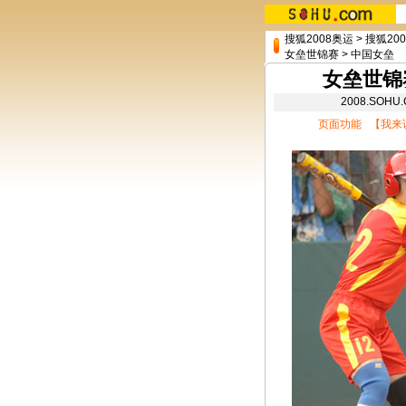
搜狐2008奥运
>
搜狐20
女垒世锦赛
>
中国女垒
女垒世锦
2008.SO
页面功能 【
我来