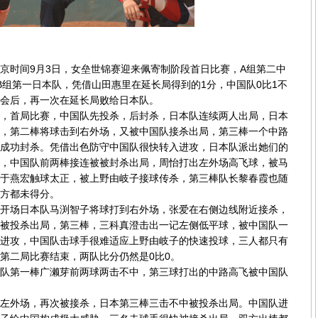
时间9月3日，女垒世锦赛迎来佩寄制阶段首日比赛，A组第二中
B组第一日本队，凭借山田惠里在延长局得到的1分，中国队0比1不
会后，再一次在延长局败给日本队。
首局比赛，中国队先投杀，后封杀，日本队连续两人出局，日本
，第二棒将球击到右外场，又被中国队接杀出局，第三棒一个中路
成功封杀。凭借出色防守中国队很快转入进攻，日本队派出她们的
，中国队前两棒接连被被封杀出局，周怡打出左外场高飞球，被马
于燕宏触球太正，被上野由岐子接球传杀，第三棒队长黎春霞也随
方都未得分。
场日本队马渕智子将球打到右外场，张爱在右侧边线附近接杀，
被投杀出局，第三棒，三科真澄击出一记左侧低平球，被中国队一
进攻，中国队击球手很难适应上野由岐子的快速投球，三人都只有
第二局比赛结束，两队比分仍然是0比0。
第一棒广濑芽前两球两击不中，第三球打出的中路高飞被中国队
外场，再次被接杀，日本第三棒三击不中被投杀出局。中国队进