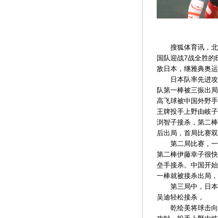
搜狐体育讯，北京
国队迎战7战全胜的
敌日本，继雅典奥运
日本队率先进攻，
队第一棒被三振出局
高飞球被中国外野手
王牌投手上野由岐子
渕智子接杀，第二棒
后出局，首局比赛双
第二局比赛，一开
第二棒伊藤幸子很快
垒手接杀。中国开始
一棒就被接杀出局，
第三局中，日本队
吴迪轻松接杀，
乾绘美将球击向左