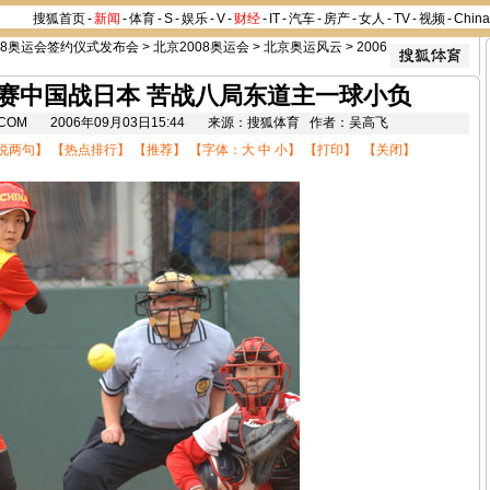
搜狐首页
-
新闻
-
体育
-
S
-
娱乐
-
V
-
财经
-
IT
-
汽车
-
房产
-
女人
-
TV
-
视频
-
Chin
08奥运会签约仪式发布会
>
北京2008奥运会
>
北京奥运风云
>
2006
赛中国战日本 苦战八局东道主一球小负
HU.COM 2006年09月03日15:44 来源：搜狐体育 作者：吴高飞
说两句
】 【
热点排行
】 【
推荐
】 【字体：
大
中
小
】 【
打印
】 【
关闭
】