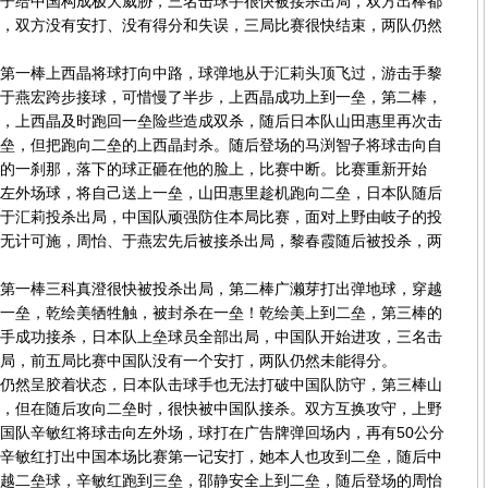
子给中国构成极大威胁，三名击球手很快被接杀出局，双方出棒都
，双方没有安打、没有得分和失误，三局比赛很快结束，两队仍然
一棒上西晶将球打向中路，球弹地从于汇莉头顶飞过，游击手黎
于燕宏跨步接球，可惜慢了半步，上西晶成功上到一垒，第二棒，
，上西晶及时跑回一垒险些造成双杀，随后日本队山田惠里再次击
垒，但把跑向二垒的上西晶封杀。随后登场的马渕智子将球击向自
的一刹那，落下的球正砸在他的脸上，比赛中断。比赛重新开始
左外场球，将自己送上一垒，山田惠里趁机跑向二垒，日本队随后
于汇莉投杀出局，中国队顽强防住本局比赛，面对上野由岐子的投
无计可施，周怡、于燕宏先后被接杀出局，黎春霞随后被投杀，两
一棒三科真澄很快被投杀出局，第二棒广濑芽打出弹地球，穿越
一垒，乾绘美牺牲触，被封杀在一垒！乾绘美上到二垒，第三棒的
手成功接杀，日本队上垒球员全部出局，中国队开始进攻，三名击
局，前五局比赛中国队没有一个安打，两队仍然未能得分。
然呈胶着状态，日本队击球手也无法打破中国队防守，第三棒山
，但在随后攻向二垒时，很快被中国队接杀。双方互换攻守，上野
国队辛敏红将球击向左外场，球打在广告牌弹回场内，再有50公分
辛敏红打出中国本场比赛第一记安打，她本人也攻到二垒，随后中
越二垒球，辛敏红跑到三垒，邵静安全上到二垒，随后登场的周怡