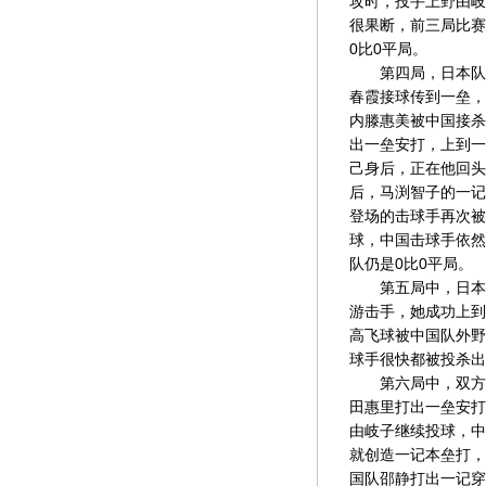
攻时，投手上野由岐
很果断，前三局比赛
0比0平局。
第四局，日本队第
春霞接球传到一垒，
内滕惠美被中国接杀
出一垒安打，上到一
己身后，正在他回头
后，马渕智子的一记
登场的击球手再次被
球，中国击球手依然
队仍是0比0平局。
第五局中，日本第
游击手，她成功上到
高飞球被中国队外野
球手很快都被投杀出
第六局中，双方仍
田惠里打出一垒安打
由岐子继续投球，中
就创造一记本垒打，
国队邵静打出一记穿