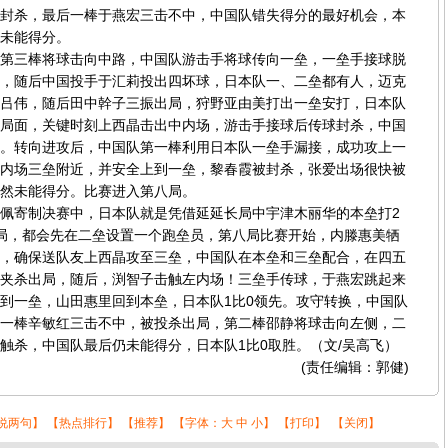
封杀，最后一棒于燕宏三击不中，中国队错失得分的最好机会，本
未能得分。
三棒将球击向中路，中国队游击手将球传向一垒，一垒手接球脱
，随后中国投手于汇莉投出四坏球，日本队一、二垒都有人，迈克
吕伟，随后田中幹子三振出局，狩野亚由美打出一垒安打，日本队
局面，关键时刻上西晶击出中内场，游击手接球后传球封杀，中国
。转向进攻后，中国队第一棒利用日本队一垒手漏接，成功攻上一
内场三垒附近，并安全上到一垒，黎春霞被封杀，张爱出场很快被
然未能得分。比赛进入第八局。
寄制决赛中，日本队就是凭借延延长局中宇津木丽华的本垒打2
局，都会先在二垒设置一个跑垒员，第八局比赛开始，内滕惠美牺
，确保送队友上西晶攻至三垒，中国队在本垒和三垒配合，在四五
夹杀出局，随后，渕智子击触左内场！三垒手传球，于燕宏跳起来
到一垒，山田惠里回到本垒，日本队1比0领先。攻守转换，中国队
一棒辛敏红三击不中，被投杀出局，第二棒邵静将球击向左侧，二
触杀，中国队最后仍未能得分，日本队1比0取胜。（文/吴高飞）
(责任编辑：郭健)
说两句
】 【
热点排行
】 【
推荐
】 【字体：
大
中
小
】 【
打印
】 【
关闭
】