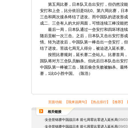
第五局比赛，日本队又击出安打，但仍然没能
安打和上垒，比分依旧是0比0。第六局比赛，日
三击和两次接杀终结了进攻。而中国队的进攻形成
成二、三垒有人的大好局面，可惜连续三棒没能把
最后一局，日本队通过一垒安打和四坏球连续
随后贡献一次三击。之后，日本队又击出安打形成
情。转为进攻后，中国队第一棒击出一垒安打，但
结了进攻。苦战七局无人得分，被迫进入延长赛。
按照比赛规则，延长赛二垒站人。比赛首局，
国队将对方三垒队员触杀。但此后日本队击出安打
中国队第一棒被三击，随后偷垒失败被触杀。最终
赛，1比0小胜中国。（陈浩）
页面功能 【
我来说两句
】 【
热点排行
】 【
推荐
】 
相关链接
·
女垒世锦赛中国战日本 前七局零比零进入延长局
(09/03
·
女垒世锦赛中国战日本 前七局零比零进入延长局
(09/03