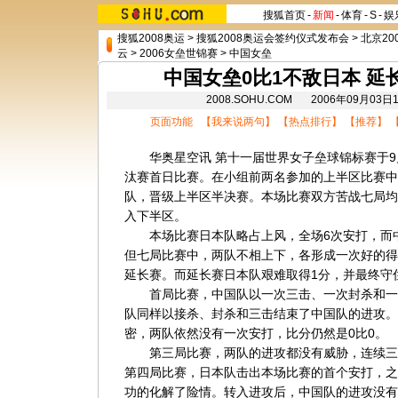
搜狐首页
-
新闻
-
体育
-
S
-
娱
搜狐2008奥运
>
搜狐2008奥运会签约仪式发布会
>
北京20
云
>
2006女垒世锦赛
>
中国女垒
中国女垒0比1不敌日本 
2008.SOHU.COM 2006年09月0
页面功能 【
我来说两句
】 【
热点排行
】 【
推荐
】 
华奥星空讯 第十一届世界女子垒球锦标赛于9
汰赛首日比赛。在小组前两名参加的上半区比赛中
队，晋级上半区半决赛。本场比赛双方苦战七局均
入下半区。
本场比赛日本队略占上风，全场6次安打，而中
但七局比赛中，两队不相上下，各形成一次好的得
延长赛。而延长赛日本队艰难取得1分，并最终守
首局比赛，中国队以一次三击、一次封杀和一
队同样以接杀、封杀和三击结束了中国队的进攻。
密，两队依然没有一次安打，比分仍然是0比0。
第三局比赛，两队的进攻都没有威胁，连续三
第四局比赛，日本队击出本场比赛的首个安打，之
功的化解了险情。转入进攻后，中国队的进攻没有