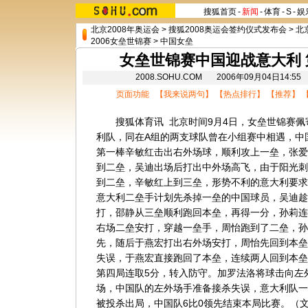
搜狐首页
-
新闻
-
体育
-
S
-
娱
北京2008年奥运会
>
搜狐2008奥运会签约仪式发布会
>
北
2006女垒世锦赛
>
中国女垒
女垒世锦赛中国迎战意大利
2008.SOHU.COM 2006年09月04日14
页面功能 【
我来说两句
】 【
热点排行
】 【
推荐
】 
搜狐体育讯 北京时间9月4日，女垒世锦赛佩
利队，同在A组的两支球队曾在小组赛中相遇，中
第一棒辛敏红击出右外场球，顺利攻上一垒，张爱
到二垒，吴迪出场后打出中外场高飞，由于阳光刺
到二垒，辛敏红上到三垒，形势不利的意大利要求
意大利二垒手计划先杀掉一垒的中国球员，吴迪趁
打，邵静从三垒顺利跑回本垒，再得一分，孙莉连
右场二垒安打，穿越一垒手，周怡跑到了二垒，孙
先，随后于燕宏打出右外场安打，周怡先回到本垒
失误，于燕宏直接跑回了本垒，连续两人回到本垒
第四局连取5分，转入防守。加罗法洛将球击向左
场，中国队的左外场手准备接杀失误，意大利队一
被投杀出局，中国队6比0领先结束本局比赛。（文