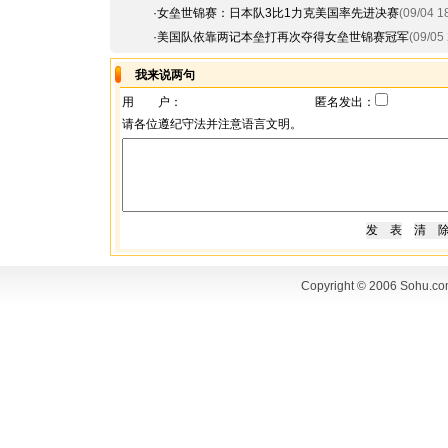
·
女垒世锦赛：日本队3比1力克美国率先进决赛
(09/04 1
·
美国队依靠两记本垒打再次夺得女垒世锦赛冠军
(09/05 
我来说两句
用 户：
匿名发出：
请各位遵纪守法并注意语言文明。
Copyright © 2006 Sohu.co