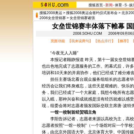
搜狐首页
-
新闻
-
体育
-
S
-
娱
搜狐2008奥运
>
搜狐2008奥运会签约仪式发布会
>
北京20
2006女垒世锦赛
>
女垒世锦赛诸强
女垒世锦赛丰体落下帷幕 
2008.SOHU.COM 2006年09月
页面功能 【
我来说两句
】 【
热点排行
】 【
推荐
】 
“今夜无人入睡”
本报记者顾静报道 昨天，第十一届女垒世锦赛在
也出色地完成了志愿服务的工作。闭幕式后，许多
培训和10天来的并肩协作，他们已经成了难分难
担任主赛场北看台观众服务组组长的志愿者毕明
经历会让我们终身难忘，这些天是艰难的、快乐的
务，我们已经成了一个大家庭，我想今晚所有志愿
以入眠，那种兴奋和成就感是没有经历就难以感受
现，组委会将对志愿者颁发国际垒联主席唐·波特
一馆一校制首经贸唱主角
李阳告诉记者，志愿者来源以高校为主，高校
志愿者按照“一馆一校制”（一个场馆对应一个学
体，由
北京
外国语大学、北京体育大学、
中国传媒