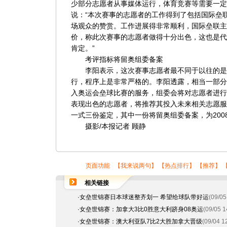
少部分志愿者从事媒体运行，体育竞赛等需要一定
说：“本次赛事的志愿者的工作得到了包括国际垒
场观众的赞赏。工作进展得非常顺利，国际垒联主
价，称此次赛事的志愿者做得十分出色，这也是代
肯定。”
考评指标将留奥组委备案
李阳表示，这次赛事志愿者最不同于以往的是
行，程序上是非常严格的。李阳透露，相当一部分
入奥运会垒球比赛的服务，组委会将对志愿者进行
表现出色的志愿者，将推荐其投入未来相关志愿服
一式三份鉴定，其中一份将留奥组委备案，为200
摄影/本报记者 顾静
页面功能 【
我来说两句
】 【
热点排行
】 【
推荐
】 
相关链接
·
女垒世锦赛日本球迷整齐划一 希望给球队带好运
(09/05
·
女垒世锦赛：加拿大3比0胜意大利跻身08奥运
(09/05 1
·
女垒世锦赛：澳大利亚队7比2大胜加拿大晋级
(09/04 1