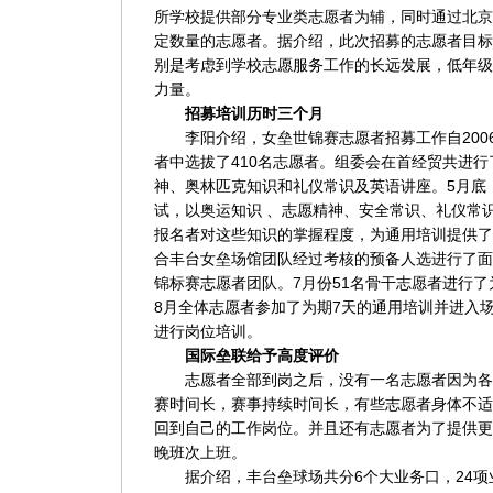
所学校提供部分专业类志愿者为辅，同时通过北京
定数量的志愿者。据介绍，此次招募的志愿者目标
别是考虑到学校志愿服务工作的长远发展，低年级
力量。
招募培训历时三个月
李阳介绍，女垒世锦赛志愿者招募工作自2006年
者中选拔了410名志愿者。组委会在首经贸共进
神、奥林匹克知识和礼仪常识及英语讲座。5月底
试，以奥运知识 、志愿精神、安全常识、礼仪常
报名者对这些知识的掌握程度，为通用培训提供了
合
丰台
女垒场馆团队经过考核的预备人选进行了面
锦标赛志愿者团队。7月份51名骨干志愿者进行
8月全体志愿者参加了为期7天的通用培训并进入
进行岗位培训。
国际垒联给予高度评价
志愿者全部到岗之后，没有一名志愿者因为各
赛时间长，赛事持续时间长，有些志愿者身体不适
回到自己的工作岗位。并且还有志愿者为了提供更
晚班次上班。
据介绍，丰台垒球场共分6个大业务口，24项