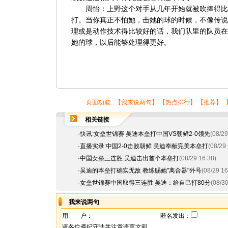
周怡：上野这个对手从几年开始就被吹捧得比
打。当你真正不怕她，击她的球的时候，不像传说
理或是动作技术得比较好的话，我们队里的队员在
她的球，以后能够处理得更好。
页面功能 【
我来说两句
】 【
热点排行
】 【
推荐
】 
相关链接
·
快讯:女垒世锦赛 吴迪本垒打中国VS朝鲜2-0领先
(08/29
·
直播实录:中国2-0击败朝鲜 吴迪奉献完美本垒打
(08/29 
·
中国女垒三连胜 吴迪击出首个本垒打
(08/29 16:38)
·
吴迪的本垒打确实无敌 教练赐她"离合器"外号
(08/29 16
·
女垒世锦赛中国取得三连胜 吴迪：给自己打80分
(08/30
我来说两句
用 户：
匿名发出：
请各位遵纪守法并注意语言文明。