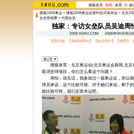
搜狐首页
-
新闻
-
体育
-
S
-
娱
搜狐2008奥运
>
搜狐2008奥运会签约仪式发布会
>
北京20
女垒世锦赛
>
中国女垒
独家：专访女垒队员吴迪周怡
2008.SOHU.COM 2006年09月0
页面功能 【
我来说两句
】 【
热点排行
】 【
推荐
】 
搜狐体育：
北京奥运会
(
北京奥运会新闻
,
北京
取消垒球项目，你们怎么看这个问题？
周怡：说实话，我参加过一届奥运会，所以相
球员来说，这个比较可惜。对于她们来说，剩下的
能比较可惜，我们还算幸运吧。