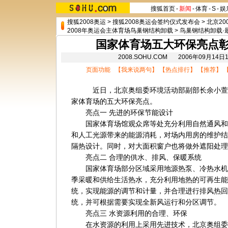
搜狐首页
-
新闻
-
体育
-
S
-
娱
搜狐2008奥运
>
搜狐2008奥运会签约仪式发布会
>
北京20
2008年奥运会主体育场鸟巢钢结构卸载
>
鸟巢钢结构卸载·
国家体育场五大环保亮点彰
2008.SOHU.COM 2006年09月1
页面功能 【
我来说两句
】 【
热点排行
】 【
推荐
】 
近日，北京奥组委环境活动部副部长余小萱向
家体育场的五大环保亮点。
亮点一 先进的环保节能设计
国家体育场馆观众席等处充分利用自然通风和
和人工光源带来的能源消耗，对场内用房的维护结
隔热设计。同时，对大面积窗户也将做外遮阳处理
亮点二 合理的供水、排风、保暖系统
国家体育场部分区域采用地源热泵、冷热水机
季采暖和供给生活热水，充分利用地热的可再生能
统，实现能源的调节和计量，并合理进行排风热回
统，并可根据需要实现全新风运行和分区调节。
亮点三 水资源利用的合理、环保
在水资源的利用上采用先进技术，北京奥组委