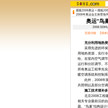
搜狐2008奥运
>
搜狐20
2008年奥运会主体育场
奥运"鸟
2008.S
页面功能 【
我来
充分利用地热资
采用先进的环保技
用地热资源，实行冷
给。在室内空气调节
运行和分区调节。不仅
所有奥运工程率先实
暖空调系统和控制系
此外，2008年第
共照明以及部分空调
施工技术填补多
北京2008工程建
相关专业最前沿的自
题。“鸟巢”结构设