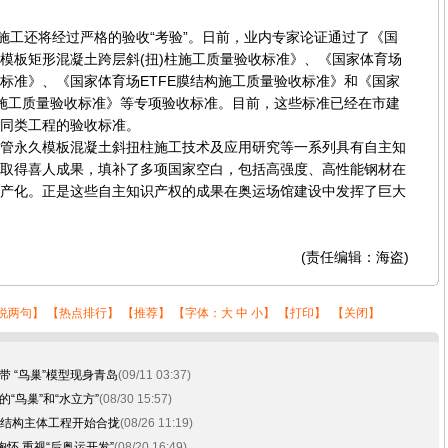
工还将经过严格的验收“考验”。日前，业内专家论证通过了《国
模板矩形混凝土跨层斜(扭)柱施工质量验收标准》、《国家体育场
标准》、《国家体育场ETFE膜结构施工质量验收标准》和《国家
构施工质量验收标准》等专项验收标准。目前，这些标准已经在市建
同类工程的验收标准。
永久模板混凝土斜扭柱施工技术及应用研究等一系列具有自主知
取得喜人成果，填补了多项国家空白，包括高强度、高性能钢材在
产化。正是这些自主知识产权的成果在奥运场馆建设中发挥了巨大
(责任编辑：海盗)
说两句
】 【
热点排行
】 【
推荐
】 【字体：
大
中
小
】 【
打印
】 【
关闭
】
 “鸟巢”模型现身青岛
(09/11 03:37)
“鸟巢”和“水立方”
(08/30 15:57)
”钢结构主体工程开始合拢
(08/26 11:19)
胸怀 重视“后奥运开发”
(08/20 16:49)