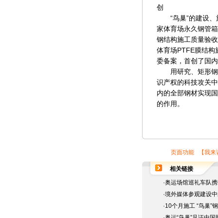
创
“鸟巢”的建设、施
家体育场永久钢管箱
钢结构施工质量验收
体育场PTFE膜结
委备案，首创了国内
用研究、矩形钢管
识产权的科技攻关中
内的全部钢材实现国
的作用。
页面功能 【
我来
相关链接
·
奥运场馆巡礼车队携带
·
境外媒体参观建设中的
·
10个月施工 “鸟巢
·
奥运“鸟巢”见证中国