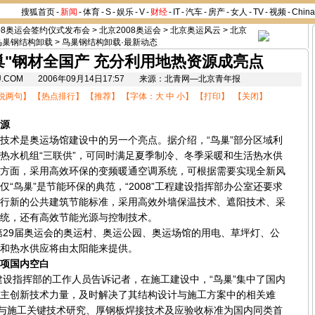
搜狐首页
-
新闻
-
体育
-
S
-
娱乐
-
V
-
财经
-
IT
-
汽车
-
房产
-
女人
-
TV
-
视频
-
Chin
08奥运会签约仪式发布会
>
北京2008奥运会
>
北京奥运风云
>
北京
鸟巢钢结构卸载
>
鸟巢钢结构卸载·最新动态
巢"钢材全国产 充分利用地热资源成亮点
OHU.COM 2006年09月14日17:57 来源：北青网—北京青年报
说两句
】 【
热点排行
】 【
推荐
】 【字体：
大
中
小
】 【
打印
】 【
关闭
】
源
术是奥运场馆建设中的另一个亮点。据介绍，“鸟巢”部分区域利
热水机组“三联供”，可同时满足夏季制冷、冬季采暖和生活热水供
方面，采用高效环保的变频暖通空调系统，可根据需要实现全新风
“鸟巢”是节能环保的典范，“2008”工程建设指挥部办公室还要求
行新的公共建筑节能标准，采用高效外墙保温技术、遮阳技术、采
统，还有高效节能光源与控制技术。
29届奥运会的奥运村、奥运公园、奥运场馆的用电、草坪灯、公
和热水供应将由太阳能来提供。
项国内空白
设指挥部的工作人员告诉记者，在施工建设中，“鸟巢”集中了国内
主创新技术力量，及时解决了其结构设计与施工方案中的相关难
计与施工关键技术研究、厚钢板焊接技术及应验收标准为国内同类首