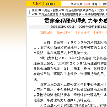
搜狐首页
-
新闻
-
体育
-
S
-
娱
搜狐2008奥运
>
搜狐2008奥运会签约仪式发布会
>
北京20
2008年奥运会主体育场鸟巢钢结构卸载
>
鸟巢钢结构卸载·
贯穿全程绿色理念 力争办
2008.SOHU.COM 2006年09月14日
页面功能 【
我来说两句
】 【
热点排行
】 【
推荐
】 
目前，奥运村一个６０００平方米的太阳能光
１．６万名运动员和官员洗浴，每年可节约２００
水洗浴，这在奥运历史上还是第一次。
“我们力争把２００８年
北京奥运会
(
北京奥运
绿色奥运盛会。”北京市“２００８”工程建设指挥
奥运会场馆在规划、设计、施工、验收、运行等各
在建筑节能、环境和生态保护、资源可持续利用、
现。
奥林匹克公园和五棵松文化体育中心等采用了
大节约了用水。丰台垒球场不远处就修建雨水回收
以及附近游泳池洗浴废水，经过综合处理达到中水
化灌溉，年处理能力可达到８万吨左右。
为全面展示和切实实践“绿色奥运”理念，实现