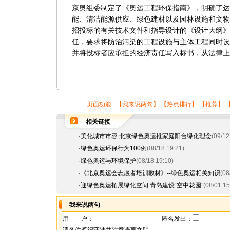
京奥组委制定了《奥运工程环保指南》，明确了达
能、清洁能源供应、绿色建材以及园林设施和文物
招投标的有关技术文件和指导设计的《设计大纲》
任，要求将防治污染的工程设施与主体工程同时设
并将投标者应承担的经济责任写入标书，从法律上
页面功能 【
我来说两句
】 【
热点排行
】 【
推荐
】 
相关链接
·
美化城市市容 北京绿色奥运推家庭阳台绿化理念
(09/12
·
绿色奥运环保行为100例
(08/18 19:21)
·
绿色奥运与环境保护
(08/18 19:10)
·
《北京奥运会志愿者培训教材》--绿色奥运相关知识
(08
·
迎绿色奥运拓展绿化空间 青岛建设“空中花园”
(08/01 15
我来说两句
用 户：
匿名发出：