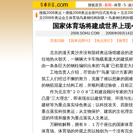
搜狐首页
-
新闻
-
体育
-
S
-
娱
搜狐2008奥运
>
搜狐2008奥运会签约仪式发布会
>
北京20
京2008年奥运会主体育场鸟巢钢结构卸载
>
鸟巢钢结构卸载
国家体育场将建成世界上现
2008.SOHU.COM 2006年09月
页面功能 【
我来说两句
】 【
热点排行
】 【
推荐
】 
北京的漫天黄沙并没有阻碍奥运场馆建设的进
往地热火朝天，一辆辆大卡车拖载着庞大的建筑材
由一条条巨大的钢柱编织出来的“鸟巢”已初显宏大
工地负责人介绍，尽管由于“鸟巢”设计方案调
筑工人们经过不懈的努力，克服了难以想象的困难
的钢筋混凝土结构工程，并顺利通过验收，目前正
作为北京市“２００８”工程建设顾问专家的万
凸显“三大理念”，即表现在以建筑节能、环境与
建材等为重点落实绿色奥运；以科技攻关、四新技
重点落实科技奥运；从文物保护、建筑的文化理念
适的环境和服务为重点落实人文奥运。
万嗣铨解释，拥有９．１万个座位的国家体育
体育场。体育场的外观之所以独创为一个没有完全