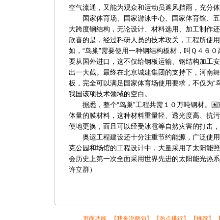
空气流通，又能为观众和运动员遮风挡雨，充分体
国家体育场、国家游泳中心、国家体育馆、五
大跨度钢结构，无论设计、材料选用、加工制作还
欣喜的是，经过科研人员的技术攻关，工程所使用
如，“鸟巢”需要使用一种钢结构板材，叫Ｑ４６
要从国外进口，这不仅给钢板运输、钢结构加工安
出一大截。最终在北京城建集团的支持下，河南舞
板，完全可以满足国家体育场使用要求，不仅为“
我国该项技术领域的空白。
据悉，整个“鸟巢”工程共需１０万吨钢材。国
体量的膜材料，这种材料重量轻、透光度高、抗污
便地更换，而且可以经受冰雹等自然灾害的打击，
奥运工程建设还十分注重节约能源，广泛使用
克公园和场馆的工程设计中，大量采用了太阳能照
会历史上第一次全面采用世界先进的太阳能光热系
许立群）
页面功能 【
我来说两句
】 【
热点排行
】 【
推荐
】 