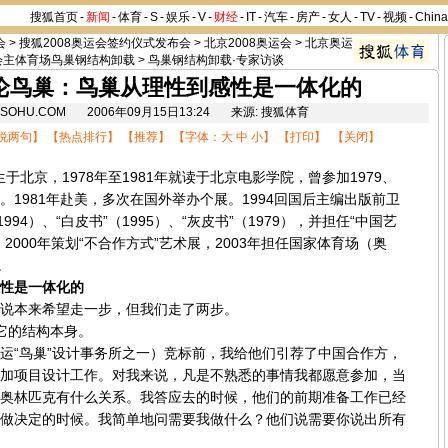
搜狐首页
-
新闻
-
体育
-
S
-
娱乐
-
V
-
财经
-
IT
-
汽车
-
房产
-
女人
-
TV
-
视频
-
Chin
会
>
搜狐2008奥运会签约仪式发布会
>
北京2008奥运会
>
北京奥运
运会主体育场鸟巢钢结构卸载
>
鸟巢钢结构卸载·专家访谈
论鸟巢：鸟巢从理性到感性是一体化的
8.SOHU.COM 2006年09月15日13:24 来源: 搜狐体育
说两句
】 【
热点排行
】 【
推荐
】 【字体：
大
中
小
】 【
打印
】 【
关闭
】
于北京，1978年至1981年就读于北京电影学院，曾参加1979、
展”。1981年赴美，多次在国外举办个展。1994回国后主编出版前卫
994）、“白皮书”（1995）、“灰皮书”（1979），并担任“中国艺
2000年策划“不合作方式”艺术展，2003年担任国家体育场（奥
。
性是一体化的
说本来希望走一步，但我们走了两步。
的结构本身。
“鸟巢”设计事务所之一）竞标前，我给他们引荐了中国合作方，
加项目设计工作。对我来说，凡是不熟悉的事情我都愿意参加，当
奥林匹克有什么关系。我答应去的时候，他们的前期准备工作已经
做决定的时候。我简单地问需要我做什么？他们说需要你说出所有