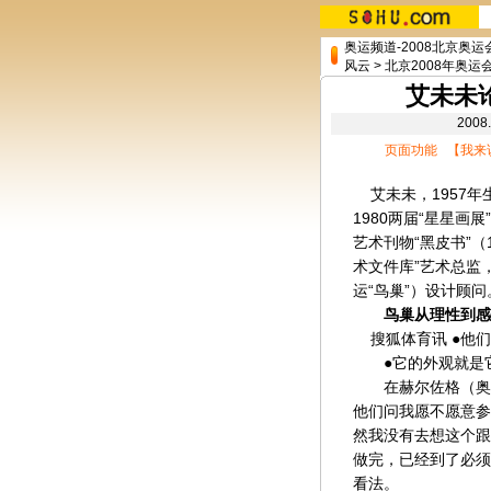
奥运频道-2008北京奥运
风云
>
北京2008年奥
艾未未
200
页面功能 【
我来
艾未未，1957年生
1980两届“星星画
艺术刊物“黑皮书”（1
术文件库”艺术总监，
运“鸟巢”）设计顾问
鸟巢从理性到感
搜狐体育讯 ●他们
●它的外观就是它
在赫尔佐格（奥运
他们问我愿不愿意参
然我没有去想这个跟
做完，已经到了必须
看法。