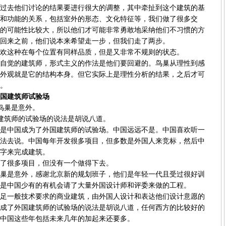
去他们讨论的结果要进行很大的调整，其中牵扯到这个建筑的基
和功能的关系，包括室外的形态、文化特征等，我们做了很多交
的可能性比较大，所以他们才可能非常勇敢地采纳他们不习惯的方
回来之前，他们说本来希望走一步，但我们走了两步。
这种在每个位置有同样品质，但是又非常不规则的状态。
觉的建筑师，形式主义的作法是他们要回避的。鸟巢从理性到感
外观就是它的结构本身。但它实际上是理性分析的结果，之后才可
。
国建筑师试验场
巢是意外。
筑师的试验场的说法是胡说八道。
中国成为了外国建筑师的试验场。中国远远不是。中国喜欢听一
法去说。中国每年开发很多项目，但多数是外国人来竞标，然后中
字来完成建筑。
很多项目，但没有一个做得下去。
是意外，感谢北京新的规划班子，他们是年轻一代且受过很好训
是中国少有的有机会请了大量外国设计师和评委来做的工程。
一般技术要求的商业建筑，由外国人设计和表达他们设计意愿的
成了外国建筑师的试验场的说法是胡说八道，任何西方的比较好的
中国这些年包括未来几年的加起来还要多。