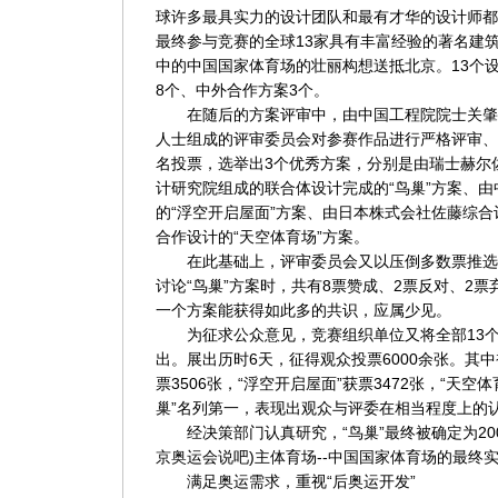
球许多最具实力的设计团队和最有才华的设计师都参
最终参与竞赛的全球13家具有丰富经验的著名建
中的中国国家体育场的壮丽构想送抵北京。13个
8个、中外合作方案3个。
在随后的方案评审中，由中国工程院院士关肇邺
人士组成的评审委员会对参赛作品进行严格评审、
名投票，选举出3个优秀方案，分别是由瑞士赫尔
计研究院组成的联合体设计完成的“鸟巢”方案、
的“浮空开启屋面”方案、由日本株式会社佐藤综
合作设计的“天空体育场”方案。
在此基础上，评审委员会又以压倒多数票推选“
讨论“鸟巢”方案时，共有8票赞成、2票反对、2
一个方案能获得如此多的共识，应属少见。
为征求公众意见，竞赛组织单位又将全部13个
出。展出历时6天，征得观众投票6000余张。其中
票3506张，“浮空开启屋面”获票3472张，“天空
巢”名列第一，表现出观众与评委在相当程度上的
经决策部门认真研究，“鸟巢”最终被确定为20
京奥运会说吧
)
主体育场--中国国家体育场的最终
满足奥运需求，重视“后奥运开发”