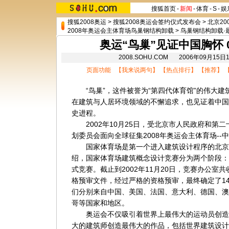
搜狐首页
-
新闻
-
体育
-
S
-
娱
搜狐2008奥运
>
搜狐2008奥运会签约仪式发布会
>
北京20
2008年奥运会主体育场鸟巢钢结构卸载
>
鸟巢钢结构卸载·
奥运“鸟巢”见证中国胸怀 
2008.SOHU.COM 2006年09月1
页面功能 【
我来说两句
】 【
热点排行
】 【
推荐
】 
“鸟巢”，这件被誉为“第四代体育馆”的伟大建
在建筑与人居环境领域的不懈追求，也见证着中国
史进程。
2002年10月25日，受北京市人民政府和第
划委员会面向全球征集2008年奥运会主体育场-
国家体育场是第一个进入建筑设计程序的北京
绍，国家体育场建筑概念设计竞赛分为两个阶段：
式竞赛。截止到2002年11月20日，竞赛办公室
格预审文件，经过严格的资格预审，最终确定了1
们分别来自中国、美国、法国、意大利、德国、澳
哥等国家和地区。
奥运会不仅吸引着世界上最伟大的运动员创造
大的建筑师创造最伟大的作品，包括世界建筑设计最