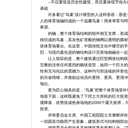
--不仅要筑造历史性建筑，而且要体现节俭办奥
基础
许多看过“鸟巢”设计模型的人这样形容：那是一
人的体育场编织成的一个温馨鸟巢！用来孕育与呵
希望。
的确，整个体育场结构的组件相互支撑，形成
枝织成的鸟巢，其灰色矿质般的钢网以透明的膜材
状体育场看台。在这里，中国传统文化中镂空的手
烈，与现代最先进的钢结构设计完美地相融在一起
让人惊叹的是，整个建筑通过巨型网状结构联
完整的没有任何遮挡的碗状造型，如同一个巨大的
性和无与伦比的震撼力。这种均匀而连续的环形也
的兴奋情绪，并激励运动员向更快、更高、更强冲
地位。
更为匠心独具的是，“鸟巢”把整个体育场室外
地形下面，这样既避免了下挖土方所耗的巨大投资
缓降落，依势筑成热身场地的2000个露天座席，
投资。
评审委员会主席、中国工程院院士关肇邺评价
一切因其功能而产生形象，建筑形式与结构细部自
评审委员会和许多其他建筑界专家都认为，“鸟巢