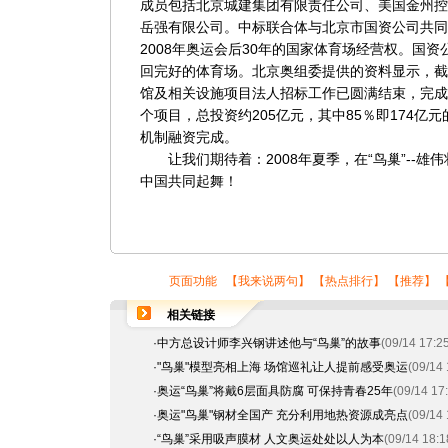
成员包括北京城建集团有限责任公司、美国金州控
岳强有限公司。中标联合体与北京市国资公司共同
2008年奥运会后30年的国家体育场经营权。国资
回完好的体育场。北京奥组委提供的资料显示，截至
馆及相关设施项目法人招标工作已圆满结束，完成
个项目，总投资约205亿元，其中85％即174亿
机制融资完成。
让我们期待着：2008年夏季，在“鸟巢”--雄
中国共同起舞！
页面功能 【
我来说两句
】 【
热点排行
】 【
推荐
】 
相关链接
·
中方总设计师李兴钢讲述他与“鸟巢”的故事
(09/14 17:25
·
"鸟巢"模型亮相上海 场馆巡礼让人提前感受奥运
(09/14 
·
奥运“鸟巢”将戴6层面具防腐 可保持青春25年
(09/14 17
·
奥运"鸟巢"钢材全国产 充分利用地热资源成亮点
(09/14 
·
“鸟巢”采用吸声膜材 人文奥运处处以人为本
(09/14 18:1