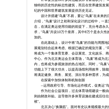
独特的历史性的标志性建筑，而且在世界建筑发展
纪的中国和世界建筑发展提供历史见证。
设计并搭建“鸟巢”不易，要让“鸟巢”在未来的
介绍，“鸟巢”设计之初和深化设计的过程中，一
念，在满足奥运使用功能的前提下，充分考虑永久
求，“鸟巢”共设10万个座席，其中8万个是永久
加的。
在此基础上，设计中将“鸟巢”的功能与周围地
展规划结合起来考虑。根据已确定的规划方案，“
将成为一个集体育竞赛、会议展览、文化娱乐、商
中心。作为北京奥运会主体育场，“鸟巢”将成为
内，也将成为参观旅游的热点地区。同时，“鸟巢
功能上下了很大功夫，以提高场馆利用效率，除能
将满足健身、商务、展览、演出等多种需求，为成
在探索中加快体制和机制创新
--运用政府引导、市场化运作模式，促奥运“鸟巢
作为社会公益项目，过去体育场馆建设一般由
则由财政补贴。这导致许多体育设施在建成后往往
袱”。
北京决心“换脑筋”。面对有史以来规模最大的