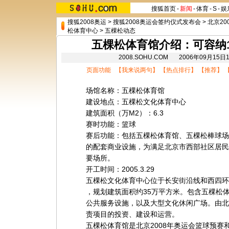
搜狐首页
-
新闻
-
体育
-
S
-
娱
搜狐2008奥运
>
搜狐2008奥运会签约仪式发布会
>
北京20
松体育中心
>
五棵松动态
五棵松体育馆介绍：可容纳1.
2008.SOHU.COM 2006年09月1
页面功能 【
我来说两句
】 【
热点排行
】 【
推荐
】 
场馆名称：五棵松体育馆
建设地点：五棵松文化体育中心
建筑面积（万M2）：6.3
赛时功能：篮球
赛后功能：包括五棵松体育馆、五棵松棒球场
的配套商业设施，为满足北京市西部社区居民
要场所。
开工时间：2005.3.29
五棵松文化体育中心位于长安街沿线和西四环交
，规划建筑面积约35万平方米。包含五棵松体
公共服务设施，以及大型文化休闲广场。由北
责项目的投资、建设和运营。
五棵松体育馆是北京2008年奥运会篮球预赛