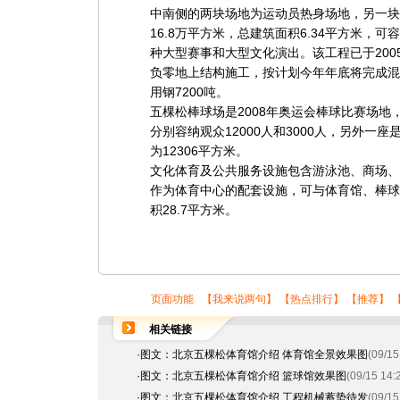
中南侧的两块场地为运动员热身场地，另一块
16.8万平方米，总建筑面积6.34平方米，可容
种大型赛事和大型文化演出。该工程已于2005
负零地上结构施工，按计划今年年底将完成混
用钢7200吨。
五棵松棒球场是2008年奥运会棒球比赛场地
分别容纳观众12000人和3000人，另外一座
为12306平方米。
文化体育及公共服务设施包含游泳池、商场、
作为体育中心的配套设施，可与体育馆、棒球
积28.7平方米。
页面功能 【
我来说两句
】 【
热点排行
】 【
推荐
】 
相关链接
·
图文：北京五棵松体育馆介绍 体育馆全景效果图
(09/15
·
图文：北京五棵松体育馆介绍 篮球馆效果图
(09/15 14:
·
图文：北京五棵松体育馆介绍 工程机械蓄势待发
(09/15