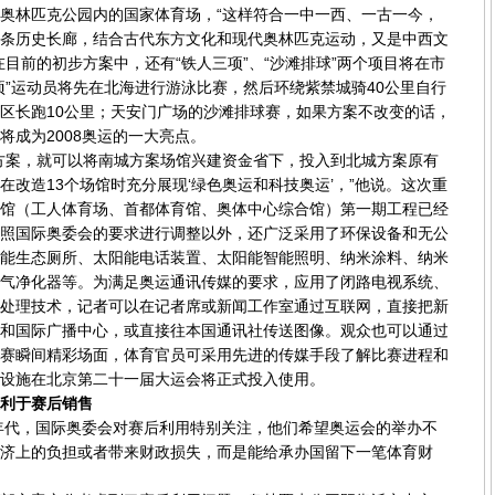
奥林匹克公园内的国家体育场，“这样符合一中一西、一古一今，
条历史长廊，结合古代东方文化和现代奥林匹克运动，又是中西文
在目前的初步方案中，还有“铁人三项”、“沙滩排球”两个项目将在市
项”运动员将先在北海进行游泳比赛，然后环绕紫禁城骑40公里自行
区长跑10公里；天安门广场的沙滩排球赛，如果方案不改变的话，
将成为2008奥运的一大亮点。
案，就可以将南城方案场馆兴建资金省下，投入到北城方案原有
在改造13个场馆时充分展现‘绿色奥运和科技奥运’，”他说。这次重
馆（工人体育场、首都体育馆、奥体中心综合馆）第一期工程已经
照国际奥委会的要求进行调整以外，还广泛采用了环保设备和无公
能生态厕所、太阳能电话装置、太阳能智能照明、纳米涂料、纳米
气净化器等。为满足奥运通讯传媒的要求，应用了闭路电视系统、
处理技术，记者可以在记者席或新闻工作室通过互联网，直接把新
和国际广播中心，或直接往本国通讯社传送图像。观众也可以通过
赛瞬间精彩场面，体育官员可采用先进的传媒手段了解比赛进程和
设施在北京第二十一届大运会将正式投入使用。
利于赛后销售
年代，国际奥委会对赛后利用特别关注，他们希望奥运会的举办不
济上的负担或者带来财政损失，而是能给承办国留下一笔体育财