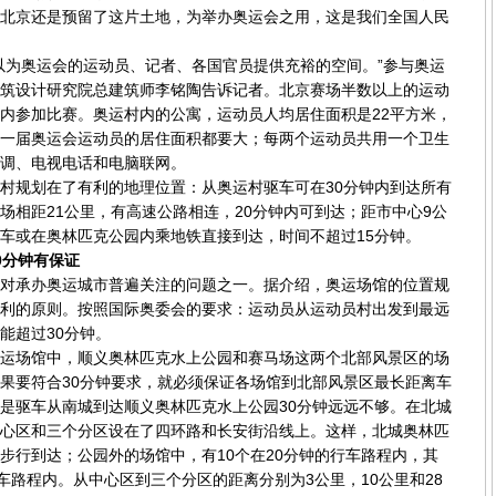
北京还是预留了这片土地，为举办奥运会之用，这是我们全国人民
为奥运会的运动员、记者、各国官员提供充裕的空间。”参与奥运
筑设计研究院总建筑师李铭陶告诉记者。北京赛场半数以上的运动
内参加比赛。奥运村内的公寓，运动员人均居住面积是22平方米，
一届奥运会运动员的居住面积都要大；每两个运动员共用一个卫生
调、电视电话和电脑联网。
规划在了有利的地理位置：从奥运村驱车可在30分钟内到达所有
场相距21公里，有高速公路相连，20分钟内可到达；距市中心9公
车或在奥林匹克公园内乘地铁直接到达，时间不超过15分钟。
0分钟有保证
承办奥运城市普遍关注的问题之一。据介绍，奥运场馆的位置规
利的原则。按照国际奥委会的要求：运动员从运动员村出发到最远
能超过30分钟。
场馆中，顺义奥林匹克水上公园和赛马场这两个北部风景区的场
果要符合30分钟要求，就必须保证各场馆到北部风景区最长距离车
是驱车从南城到达顺义奥林匹克水上公园30分钟远远不够。在北城
心区和三个分区设在了四环路和长安街沿线上。这样，北城奥林匹
步行到达；公园外的场馆中，有10个在20分钟的行车路程内，其
行车路程内。从中心区到三个分区的距离分别为3公里，10公里和28