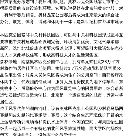
方案充分考虑到了赛后利用问题。奥林匹克公园既靠近市中心、
很高质量的市政设施和环境。它可以说是处在北京的黄金地段，对
，有利于赛后销售。奥林匹克公园赛后将成为北京最大的综合社
办公、展览、体育、博览和休闲于一体，是新世纪初首都城市建设
匹克公园紧邻中关村科技园区，可以与中关村科技园形成互补互
要求把中关村建成基础设施完善、环境清新优美、文化气氛浓郁、
新区。选址北城促成这项要求得以实现，可望吸引大批诸如信息技
技人才来此寻找住宅，形成高科技人才的生活聚集区。
林绿地，南临奥林匹克公园中心区，拥有单元式住宅36万平方
村将作为居住社区长期使用。接待过1.7万名运动员和随队官员公
品住宅出售；服务人员休息区将成为住户的公用空间；西部餐厅改
休闲中心，代表团的储藏间、服务人员用房恢复为地下停车库；东
购物中心、后勤服务中心作为国际展览中心的附属用房；综合诊所
运动员锻炼区改造为学校。北京是一个迅速发展的城市，奥运村将
居住区。
于风景优美的潮白河畔，设有奥林匹克水上公园和乡村赛马场两
赛艇和皮划艇的比赛场所，赛后，这个结合生态环境保护开辟的水
上运动专项训练场地和提供水上体育、休闲的空间，与周围怡生园
饭店一起形成一个有特色的北部风景旅游胜地。而大学区的场馆则
留下一套功能先进、设施齐全的教学场地。