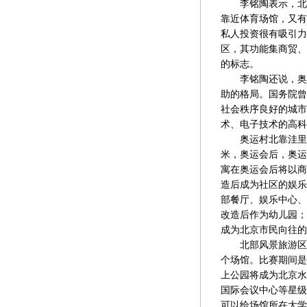
李铭陶表示，北部
靠近体育场馆，又有
私人投资很有吸引力
区，其功能集商贸、
的标志。
李铭陶还说，奥林
助的格局。国务院曾
社会秩序良好的城市
术、电子技术的高科
奥运村北靠洼里森
米，奥运会后，奥运
寓在奥运会后将以商
造后成为社区的娱乐
部餐厅、娱乐中心、
改造后作为幼儿园；
成为北京市民向往的
北部风景旅游区位
个场馆。比赛期间是
上公园将成为北京水
国际会议中心等星级
可以给场馆所在大学