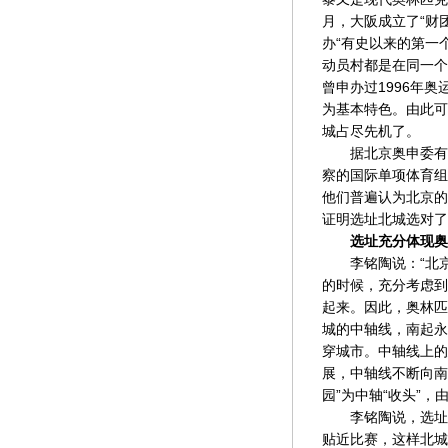
月，大阪成立了“财
办“有史以来的第一
动员村都是在同一个
曾申办过1996年
为基本特色。由此可
城占尽先机了。
据北京奥申委有关
察的国际单项体育组
他们普遍认为北京的
证明选址北城选对了
选址充分体现奥
李铭陶说：“北京
的时候，充分考虑到
起来。因此，奥林匹
城的中轴线，南起永
穿城市。中轴线上的
展，中轴线不断向南
园”为中轴“收头”
李铭陶说，选址北
贴近比赛，这样北城