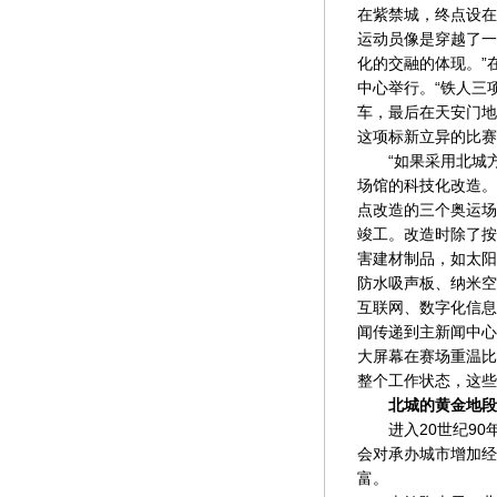
在紫禁城，终点设在
运动员像是穿越了一
化的交融的体现。”
中心举行。“铁人三
车，最后在天安门地
这项标新立异的比赛
“如果采用北城方
场馆的科技化改造。
点改造的三个奥运场
竣工。改造时除了按
害建材制品，如太阳
防水吸声板、纳米空
互联网、数字化信息
闻传递到主新闻中心
大屏幕在赛场重温比
整个工作状态，这些
北城的黄金地段
进入20世纪90
会对承办城市增加经
富。