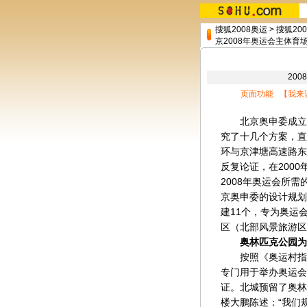
搜狐2008奥运
>
搜狐20
京2008年奥运会主体育
200
页面功能 【
我来
北京奥申委成立后
究了十几个方案，直
环与京津塘高速路东
反复论证，在200
2008年奥运会所
京奥申委的设计规划
建11个，专为奥运
区（北部风景旅游区
奥林匹克公园为
按照《奥运村指南
专门用于举办奥运会
证。北城预留了奥林
楼大鹏陈述：“我们