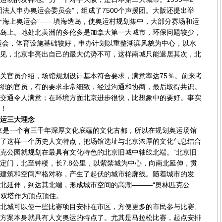
团法人申办奥运会委员会”，组成了7500个声援团。大阪还提出举
个海上奥运会”——填海造岛，使奥运村规划集中，大部分赛场和运
岛上。地处北美洲的多伦多是加拿大第一大城市，环保问题较少，
奥运会，体育设施基础较好，申办计划以重整湖滨风貌为中心，以水
见，北京非亮出自己的最大优势不可，这样南城只能退居其次，北
官员介绍，场馆规划设计基本符合要求，满意率达75％。前来考
织的官员，有的要求非常细致，经过沟通和协商，最后取得共识。
交通令人满意；在环境方面北京进步很快，比想象中的要好。事实
！
运三大理念
是一个有三千年深厚文化底蕴的文化古都，所以在规划奥运场馆
了这样一个历史人文特点，把场馆选址与北京浓厚的文化气息结合
克公园就规划在最具有文化特色的北京旧城中轴线北端。”北京旧
定门，北至钟楼，长7.8公里，以紫禁城为中心，向南北延伸，贯
建筑和空间严格对称，产生了起伏的城市轮廓线。随着城市的发
北延伸，到达其北端，形成城市空间的高潮———“奥林匹克公
，由双塔作为顶点顶住。
城可以使一些比赛项目安排在市区，方便更多的市民参与比赛、
方案本身就具有人文奥运的特点了。尤其是马拉松比赛，起点安排