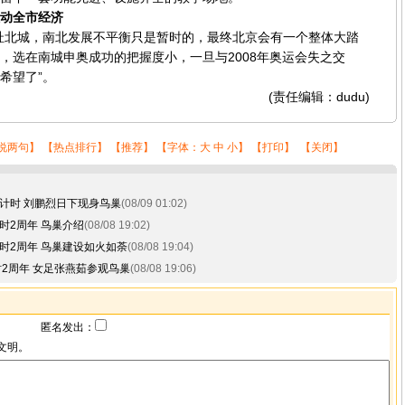
动全市经济
北城，南北发展不平衡只是暂时的，最终北京会有一个整体大踏
，选在南城申奥成功的把握度小，一旦与2008年奥运会失之交
希望了”。
(责任编辑：dudu)
说两句
】 【
热点排行
】 【
推荐
】 【字体：
大
中
小
】 【
打印
】 【
关闭
】
计时 刘鹏烈日下现身鸟巢
(08/09 01:02)
时2周年 鸟巢介绍
(08/08 19:02)
时2周年 鸟巢建设如火如荼
(08/08 19:04)
时2周年 女足张燕茹参观鸟巢
(08/08 19:06)
匿名发出：
文明。