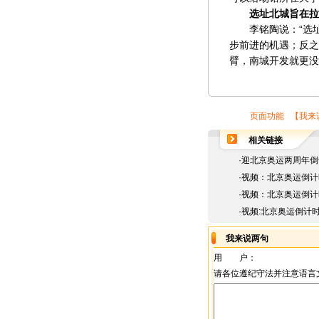
选址北城旨在拉
李铭陶说：“选址
步前进的机遇；反之
臂，南城开发就更没
页面功能 【
我来
相关链接
·
迎北京奥运两周年倒
·
视频：北京奥运倒计
·
视频：北京奥运倒计
·
视频:北京奥运倒计
我来说两句
用 户：
请各位遵纪守法并注意语言