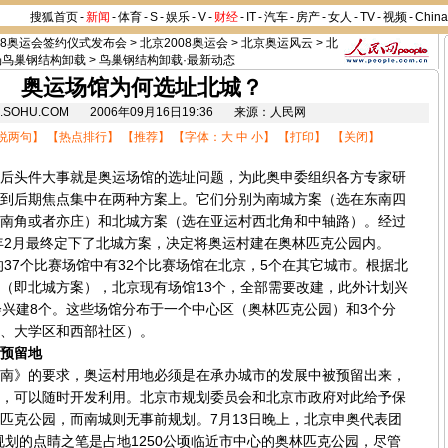
搜狐首页
-
新闻
-
体育
-
S
-
娱乐
-
V
-
财经
-
IT
-
汽车
-
房产
-
女人
-
TV
-
视频
-
Chin
08奥运会签约仪式发布会
>
北京2008奥运会
>
北京奥运风云
>
北
场鸟巢钢结构卸载
>
鸟巢钢结构卸载·最新动态
奥运场馆为何选址北城？
8.SOHU.COM 2006年09月16日19:36 来源：人民网
说两句
】 【
热点排行
】 【
推荐
】 【字体：
大
中
小
】 【
打印
】 【
关闭
】
头件大事就是奥运场馆的选址问题，为此奥申委组织各方专家研
到后期焦点集中在两种方案上。它们分别为南城方案（选在东南四
南角或者亦庄）和北城方案（选在亚运村西北角和中轴路）。经过
0年2月最终定下了北城方案，决定将奥运村建在奥林匹克公园内。
需的37个比赛场馆中有32个比赛场馆在北京，5个在其它城市。根据北
（即北城方案），北京现有场馆13个，全部需要改建，此外计划兴
会兴建8个。这些场馆分布于一个中心区（奥林匹克公园）和3个分
、大学区和西部社区）。
预留地
》的要求，奥运村用地必须是在承办城市的发展中被预留出来，
，可以随时开发利用。北京市规划委员会和北京市政府对此给予保
匹克公园，而南城则无事前规划。7月13日晚上，北京申奥代表团
规划的点睛之笔是占地1250公顷临近市中心的奥林匹克公园，尽管