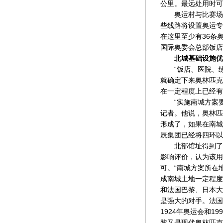
公里。最远处用时可
奥运村与比赛场馆
些线路将设置奥运专
在这里至少有36条
国际奥委会总部饭店
北城基础设施优
“饭店、医院、练
就确定下来奥林匹克
在一定程度上已经有
“实施南城方案要
记者。他说，奥林匹
形成了，如果在南城
辰集团已经将四环以
北部馆址得到了环
影响评价，认为该用
可。“南城方案所在
成南城土地一定程度
和法国巴黎、日本大
是强大的对手。法国
1924年奥运会和
黎又是现代奥林匹克