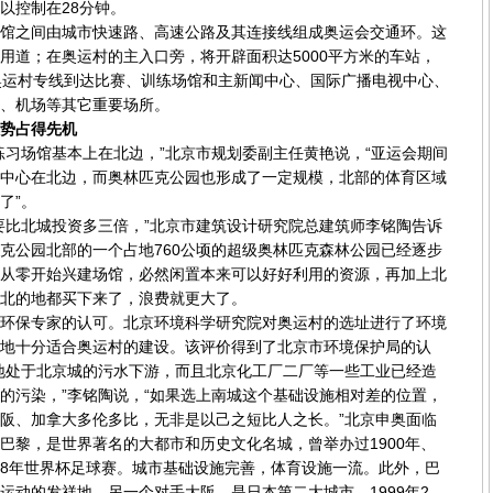
以控制在28分钟。
之间由城市快速路、高速公路及其连接线组成奥运会交通环。这
用道；在奥运村的主入口旁，将开辟面积达5000平方米的车站，
奥运村专线到达比赛、训练场馆和主新闻中心、国际广播电视中心、
、机场等其它重要场所。
势占得先机
习场馆基本上在北边，”北京市规划委副主任黄艳说，“亚运会期间
中心在北边，而奥林匹克公园也形成了一定规模，北部的体育区域
了”。
比北城投资多三倍，”北京市建筑设计研究院总建筑师李铭陶告诉
克公园北部的一个占地760公顷的超级奥林匹克森林公园已经逐步
从零开始兴建场馆，必然闲置本来可以好好利用的资源，再加上北
北的地都买下来了，浪费就更大了。
保专家的认可。北京环境科学研究院对奥运村的选址进行了环境
地十分适合奥运村的建设。该评价得到了北京市环境保护局的认
地处于北京城的污水下游，而且北京化工厂二厂等一些工业已经造
的污染，”李铭陶说，“如果选上南城这个基础设施相对差的位置，
阪、加拿大多伦多比，无非是以己之短比人之长。”北京申奥面临
巴黎，是世界著名的大都市和历史文化名城，曾举办过1900年、
1998年世界杯足球赛。城市基础设施完善，体育设施一流。此外，巴
运动的发祥地。另一个对手大阪，是日本第二大城市。1999年2