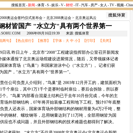
搜狐首页
-
新闻
-
体育
-
S
-
娱乐
-
V
-
财经
-
IT
-
汽车
-
房产
-
女人
-
TV
-
视频
-
Chi
2008奥运会签约仪式发布会
>
北京2008奥运会
>
北京奥运风云
钢材皆国产 "水立方"具有两个世界第一
08.SOHU.COM 2006年09月16日19:39 来源: 搜狐体育
说两句
】 【
热点排行
】 【
推荐
】 【字体：
大
中
小
】 【
打印
】 【
关闭
】
讯 昨日上午，北京市“2008”工程建设指挥部办公室召开新闻发
中外媒体通报了北京奥运场馆建设进展情况，随后，又带领媒体记者
国家体育场（“鸟巢”）和国家游泳中心（“水立方”）。记者们获
为国产，“水立方”具有两个“世界第一”。
公司负责人介绍到，“鸟巢”是 2003年12月开工的，建筑面积为
9万1千个座位，其中1万1千个是赛时临时座位，赛后会拆除，所以赛
万个。“鸟巢”内部看台混凝土结构已于去年10月份完成，今年的主
育场外部钢结构，07年将开始装修工程和地下工程。预计07年底整
负责人还表示，国家体育场外部钢结构的钢材用量为4万2千吨，整
中的钢材、螺纹钢等，总用钢量达到了11万吨，全部用钢皆为国
供应也不成问题，并且外部钢结构的技术难题也都得到了解决。
记者获知，“水立方”不仅是2008年
北京奥运会
(
北京奥运会新闻
,