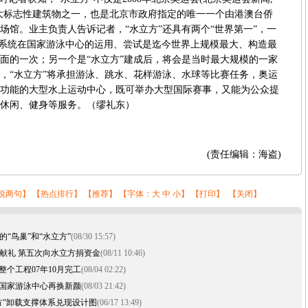
大标志性建筑物之一，也是北京市政府指定的唯一一个由港澳台侨
场馆。业主负责人告诉记者，“水立方”还具有两个“世界第一”，一
装配系统在国家游泳中心的运用、尝试是迄今世界上规模最大、构造最
面的一次；另一个是“水立方”建成后，将会是当时最大规模的一家
，“水立方”将承担游泳、跳水、花样游泳、水球等比赛任务，奥运
功能的大型水上运动中心，既可举办大型国际赛事，又能为公众提
休闲、健身等服务。（缪礼东）
(责任编辑：海盗)
说两句
】 【
热点排行
】 【
推荐
】 【字体：
大
中
小
】 【
打印
】 【
关闭
】
“鸟巢”和“水立方”
(08/30 15:57)
献礼 第五次向水立方捐资金
(08/11 10:46)
 整个工程07年10月完工
(08/04 02:22)
” 国家游泳中心再换新颜
(08/03 21:42)
方"卸载支撑体系兑现设计图
(06/17 13:49)