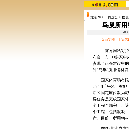
北京2008年奥运会
>
搜狐
鸟巢所用
20
页面功能 【
我来
官方网站3月29日
布会，向100多家
参观了正在建设中的
知“鸟巢”所用钢材皆
国家体育场有限责任
25万8千平米，有
后的固定座位数为8
要任务是完成国家体
个工程全部完工。该
个工程，包括混凝土
产。目前，所用钢材
在参观“水立方”时