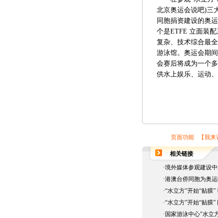
北京奥运会说吧
)
三
同胞捐资建设的奥运
个是ETFE 立面
复杂、技术综合最全
游泳馆。奥运会期间
会赛后将成为一个多
供水上娱乐、运动、
页面功能 【
我来
相关链接
·
境外媒体参观建设中的
·
港澳台侨同胞为奥运
·
“水立方”开始“贴膜”
·
“水立方”开始“贴膜
·
国家游泳中心"水立