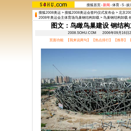
搜狐首页
-
新闻
-
体育
-
S
-
娱
搜狐2008奥运
>
搜狐2008奥运会签约仪式发布会
>
北京20
2008年奥运会主体育场鸟巢钢结构卸载
>
鸟巢钢结构卸载·
图文：鸟瞰鸟巢建设 钢结
2008.SOHU.COM 2006年09月1
页面功能 【
我来说两句
】 【
热点排行
】 【
推荐
】 