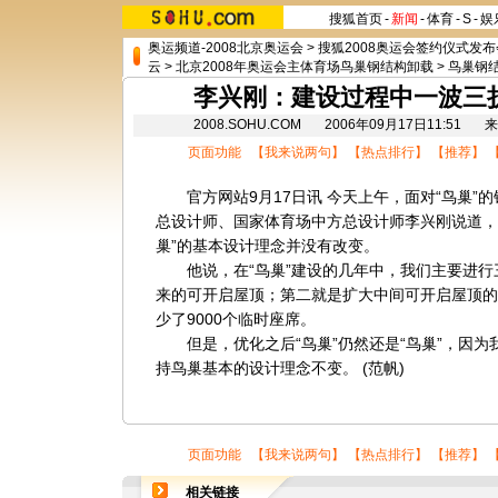
搜狐首页
-
新闻
-
体育
-
S
-
娱
奥运频道-2008北京奥运会
>
搜狐2008奥运会签约仪式发布
云
>
北京2008年奥运会主体育场鸟巢钢结构卸载
>
鸟巢钢
李兴刚：建设过程中一波三
2008.SOHU.COM 2006年09月17日11:5
页面功能 【
我来说两句
】 【
热点排行
】 【
推荐
】 
官方网站9月17日讯 今天上午，面对“鸟巢”
总设计师、国家体育场中方总设计师李兴刚说道，
巢”的基本设计理念并没有改变。
他说，在“鸟巢”建设的几年中，我们主要进行
来的可开启屋顶；第二就是扩大中间可开启屋顶的
少了9000个临时座席。
但是，优化之后“鸟巢”仍然还是“鸟巢”，因为
持鸟巢基本的设计理念不变。 (范帆)
页面功能 【
我来说两句
】 【
热点排行
】 【
推荐
】 
相关链接