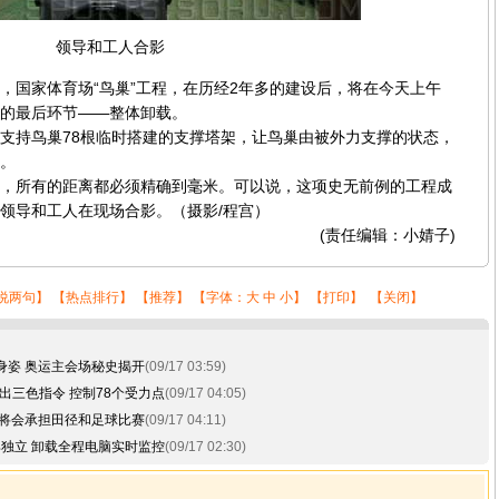
领导和工人合影
日，国家体育场“鸟巢”工程，在历经2年多的建设后，将在今天上午
的最后环节——整体卸载。
持鸟巢78根临时搭建的支撑塔架，让鸟巢由被外力支撑的状态，
。
所有的距离都必须精确到毫米。可以说，这项史无前例的工程成
领导和工人在现场合影。（摄影/程宫）
(责任编辑：小婧子)
说两句
】 【
热点排行
】 【
推荐
】 【字体：
大
中
小
】 【
打印
】 【
关闭
】
身姿 奥运主会场秘史揭开
(09/17 03:59)
出三色指令 控制78个受力点
(09/17 04:05)
 将会承担田径和足球比赛
(09/17 04:11)
巢独立 卸载全程电脑实时监控
(09/17 02:30)