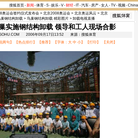
搜狐首页
-
新闻
-
体育
-
S
-
娱乐
-
V
-
财经
-
IT
-
汽车
-
房产
-
女人
-
TV
-
视频
-
Chin
08奥运会签约仪式发布会
>
北京2008奥运会
>
北京奥运风云
>
北京
鸟巢钢结构卸载
>
鸟巢钢结构卸载·精彩图片
>
卸载电视直播
巢实施钢结构卸载 领导和工人现场合影
8.SOHU.COM 2006年09月17日13:52 来源：搜狐体育
说两句
】 【
热点排行
】 【
推荐
】 【字体：
大
中
小
】 【
打印
】 【
关闭
】