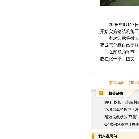
2006年9月17
开始实施钢结构施工
本次卸载将撤去支
变成完全靠自己支撑
在卸载的环节中，
败在此一举。图文，
页面功能 【
我来
相关链接
·
卸下“铁锁”鸟巢自挺
·
鸟巢卸载指挥中枢发
·
瓷器裂纹状的“鸟巢”
·
24根钢承重柱让鸟
我来说两句