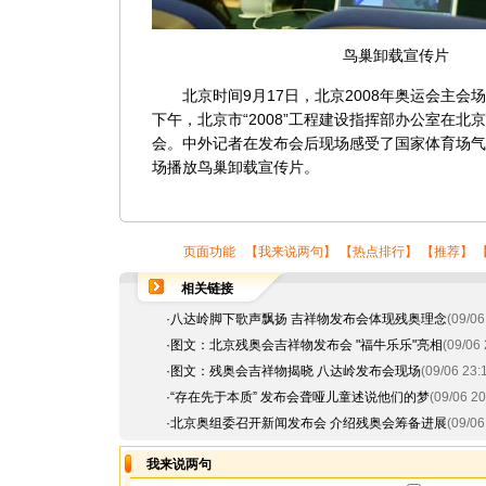
鸟巢卸载宣传片
北京时间9月17日，北京2008年奥运会主会
下午，北京市“2008”工程建设指挥部办公室在
会。中外记者在发布会后现场感受了国家体育场气
场播放鸟巢卸载宣传片。
页面功能 【
我来说两句
】 【
热点排行
】 【
推荐
】 
相关链接
·
八达岭脚下歌声飘扬 吉祥物发布会体现残奥理念
(09/06
·
图文：北京残奥会吉祥物发布会 "福牛乐乐"亮相
(09/06 
·
图文：残奥会吉祥物揭晓 八达岭发布会现场
(09/06 23:
·
“存在先于本质” 发布会聋哑儿童述说他们的梦
(09/06 20
·
北京奥组委召开新闻发布会 介绍残奥会筹备进展
(09/06
我来说两句