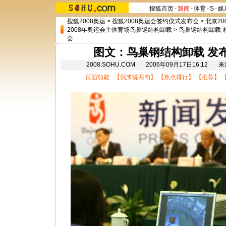
搜狐首页
-
新闻
-
体育
-
S
-
娱
搜狐2008奥运
>
搜狐2008奥运会签约仪式发布会
>
北京20
2008年奥运会主体育场鸟巢钢结构卸载
>
鸟巢钢结构卸载·
会
图文：鸟巢钢结构卸载 发
2008.SOHU.COM 2006年09月17日16:
页面功能 【
我来说两句
】 【
热点排行
】 【
推荐
】 