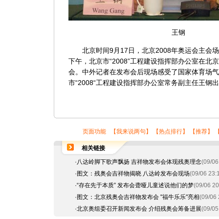
王钢
北京时间9月17日，北京2008年奥运会主会
下午，北京市“2008”工程建设指挥部办公室在
会。中外记者在发布会后现场感受了国家体育场气
市“2008“工程建设指挥部办公室常务副主任王钢
页面功能 【
我来说两句
】 【
热点排行
】 【
推荐
】 
相关链接
·
八达岭脚下歌声飘扬 吉祥物发布会体现残奥理念
(09/06
·
图文：残奥会吉祥物揭晓 八达岭发布会现场
(09/06 23:
·
“存在先于本质” 发布会聋哑儿童述说他们的梦
(09/06 20
·
图文：北京残奥会吉祥物发布会 "福牛乐乐"亮相
(09/06 
·
北京奥组委召开新闻发布会 介绍残奥会筹备进展
(09/05