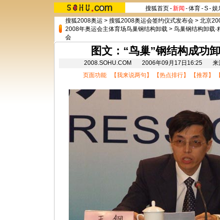
搜狐首页
-
新闻
-
体育
-
S
-
娱
搜狐2008奥运
>
搜狐2008奥运会签约仪式发布会
>
北京20
2008年奥运会主体育场鸟巢钢结构卸载
>
鸟巢钢结构卸载·
会
图文：“鸟巢”钢结构成功
2008.SOHU.COM 2006年09月17日16:
页面功能 【
我来说两句
】 【
热点排行
】 【
推荐
】 