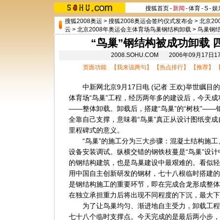
搜狐首页
-
新闻
-
体育
-
S
-
娱
搜狐2008奥运
>
搜狐2008奥运会签约仪式发布会
>
北京20
云
>
北京2008年奥运会主体育场鸟巢钢结构卸载
>
鸟巢钢结
“鸟巢”钢结构被成功卸载
2008.SOHU.COM 2006年09月1
页面功能 【
我来说两句
】 【
热点排行
】 【
推荐
】 
中新网北京9月17日电 (记者 王欢)举世瞩目
体育场“鸟巢”工程，经历两年多的建设后，今天
——整体卸载。卸载后，搭建“鸟巢”的“树枝”—
全靠自己支撑，意味着“鸟巢”真正从设计图纸变
里程碑式的意义。
“鸟巢”的施工分为三大步骤：混凝土结构施工
设备安装调试。纵横交错的钢铁枝蔓是“鸟巢”设
的钢结构建筑，也是鸟巢建设中最艰难的。看似轻
用中国自主创新研发的钢材，七十八根临时搭建的
是钢结构施工的重要环节，即在完成合龙形成整体
在独立承担重力后将出现不同程度的下沉，最大下
为了让鸟巢均匀、渐进地自主受力，卸载工程
七十八个临时支撑点。今天完成的是最后两小步，