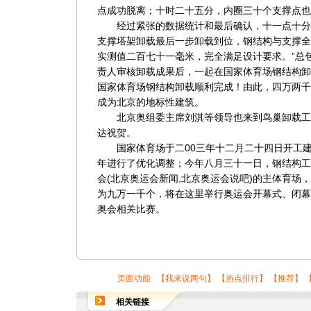
点成功脱离；十时二十五分，内圈三十个支撑点也
经过紧张的数据统计和最后确认，十一点十分，
支撑塔架卸载最后一步卸载到位，钢结构与支撑全
实测值二百七十一毫米，完全满足设计要求。”总
责人审核卸载成果后，一起在国家体育场钢结构卸
国家体育场钢结构卸载顺利完成！由此，四万两千
成为北京的地标性建筑。
北京奥组委主席刘淇等领导也来到鸟巢卸载工
达祝贺。
国家体育场于二00三年十二月二十四日开工建
年进行了优化调整；今年八月三十一日，钢结构工
会
(
北京奥运会新闻
,
北京奥运会说吧
)
的主体育场，
为九万一千个，将在这里举行奥运会开幕式、闭幕
奥会相关比赛。
页面功能 【
我来说两句
】 【
热点排行
】 【
推荐
】 
相关链接