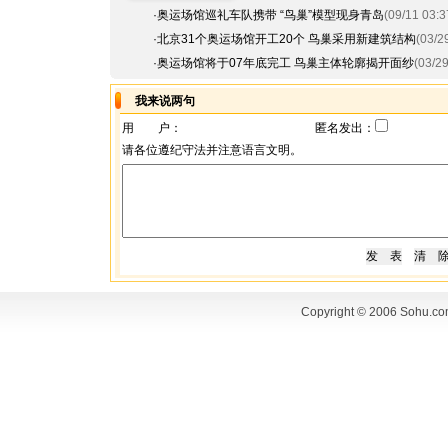
·
奥运场馆巡礼车队携带 “鸟巢”模型现身青岛
(09/11 03:3
·
北京31个奥运场馆开工20个 鸟巢采用新建筑结构
(03/2
·
奥运场馆将于07年底完工 鸟巢主体轮廓揭开面纱
(03/29
我来说两句
用 户：
匿名发出：
请各位遵纪守法并注意语言文明。
Copyright © 2006 Sohu.co