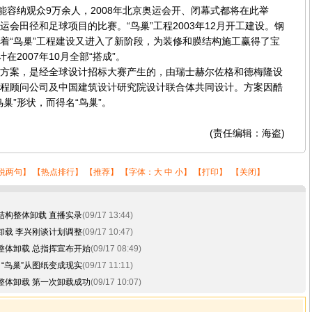
容纳观众9万余人，2008年北京奥运会开、闭幕式都将在此举
运会田径和足球项目的比赛。“鸟巢”工程2003年12月开工建设。钢
着“鸟巢”工程建设又进入了新阶段，为装修和膜结构施工赢得了宝
在2007年10月全部“搭成”。
案，是经全球设计招标大赛产生的，由瑞士赫尔佐格和德梅隆设
程顾问公司及中国建筑设计研究院设计联合体共同设计。方案因酷
巢”形状，而得名“鸟巢”。
(责任编辑：海盗)
说两句
】 【
热点排行
】 【
推荐
】 【字体：
大
中
小
】 【
打印
】 【
关闭
】
结构整体卸载 直播实录
(09/17 13:44)
卸载 李兴刚谈计划调整
(09/17 10:47)
整体卸载 总指挥宣布开始
(09/17 08:49)
“鸟巢”从图纸变成现实
(09/17 11:11)
整体卸载 第一次卸载成功
(09/17 10:07)