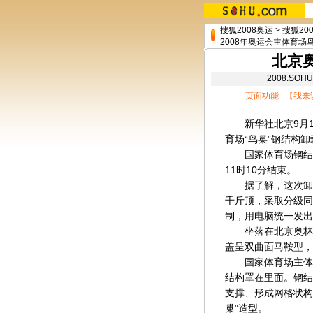
搜狐2008奥运
>
搜狐20
2008年奥运会主体育场
北京
2008.SO
页面功能 【
我来
新华社北京9月1
育场“鸟巢”钢结构卸
国家体育场钢结构卸
11时10分结束。
据了解，这次卸载的
千斤顶，采取分级同
制，用电脑统一发出
坐落在北京奥林匹
盖呈双曲面马鞍型，东
国家体育场主体结
结构罩在里面。钢结
支撑、形成网格状构
巢”造型。