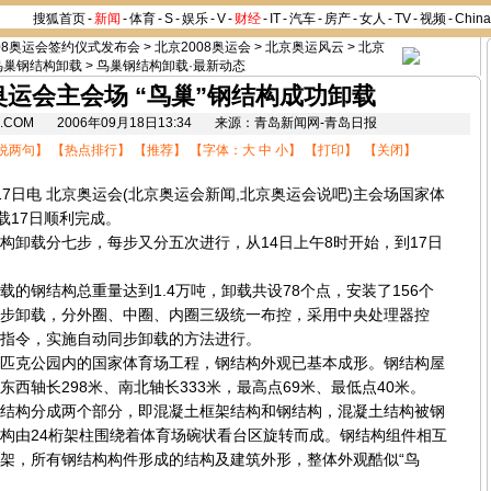
搜狐首页
-
新闻
-
体育
-
S
-
娱乐
-
V
-
财经
-
IT
-
汽车
-
房产
-
女人
-
TV
-
视频
-
Chin
08奥运会签约仪式发布会
>
北京2008奥运会
>
北京奥运风云
>
北京
鸟巢钢结构卸载
>
鸟巢钢结构卸载·最新动态
奥运会主会场 “鸟巢”钢结构成功卸载
HU.COM 2006年09月18日13:34 来源：青岛新闻网-青岛日报
说两句
】 【
热点排行
】 【
推荐
】 【字体：
大
中
小
】 【
打印
】 【
关闭
】
7日电
北京奥运会
(
北京奥运会新闻
,
北京奥运会说吧
)
主会场国家体
载17日顺利完成。
载分七步，每步又分五次进行，从14日上午8时开始，到17日
钢结构总重量达到1.4万吨，卸载共设78个点，安装了156个
步卸载，分外圈、中圈、内圈三级统一布控，采用中央处理器控
指令，实施自动同步卸载的方法进行。
克公园内的国家体育场工程，钢结构外观已基本成形。钢结构屋
西轴长298米、南北轴长333米，最高点69米、最低点40米。
构分成两个部分，即混凝土框架结构和钢结构，混凝土结构被钢
构由24桁架柱围绕着体育场碗状看台区旋转而成。钢结构组件相互
架，所有钢结构构件形成的结构及建筑外形，整体外观酷似“鸟