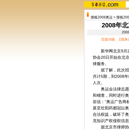
搜狐2008奥运
>
搜狐20
2008年
20
页面功能 【
我来
新华网
北京
9月
协会20日开始在北
律服务。
据了解，此次招募
共计5期，到2008
人次。
奥运会法律志愿者
和稽查，同时进行奥
岩说：“奥运广告商标
甚至壮阳药都冠以奥
合法权益，破坏了奥
克知识产权侵权信息
据北京市律师协会