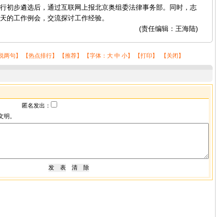
行初步遴选后，通过互联网上报北京奥组委法律事务部。同时，志
天的工作例会，交流探讨工作经验。
(责任编辑：王海陆)
说两句
】 【
热点排行
】 【
推荐
】 【字体：
大
中
小
】 【
打印
】 【
关闭
】
匿名发出：
文明。