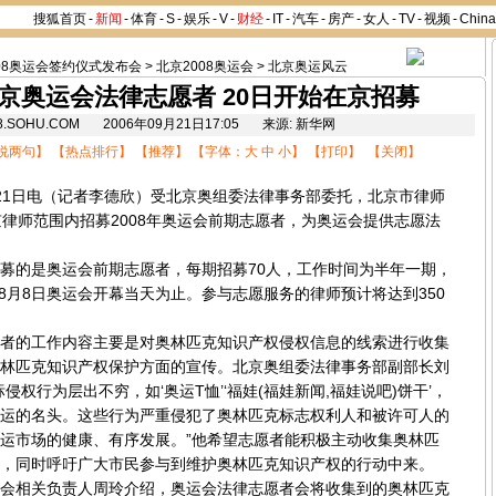
搜狐首页
-
新闻
-
体育
-
S
-
娱乐
-
V
-
财经
-
IT
-
汽车
-
房产
-
女人
-
TV
-
视频
-
Chin
08奥运会签约仪式发布会
>
北京2008奥运会
>
北京奥运风云
北京奥运会法律志愿者 20日开始在京招募
08.SOHU.COM 2006年09月21日17:05 来源: 新华网
说两句
】 【
热点排行
】 【
推荐
】 【字体：
大
中
小
】 【
打印
】 【
关闭
】
21日电（记者李德欣）受北京奥组委法律事务部委托，北京市律师
京律师范围内招募2008年奥运会前期志愿者，为奥运会提供志愿法
的是奥运会前期志愿者，每期招募70人，工作时间为半年一期，
年8月8日奥运会开幕当天为止。参与志愿服务的律师预计将达到350
的工作内容主要是对奥林匹克知识产权侵权信息的线索进行收集
林匹克知识产权保护方面的宣传。北京奥组委法律事务部副部长刘
侵权行为层出不穷，如‘奥运T恤’‘
福娃
(
福娃新闻
,
福娃说吧
)
饼干’，
运的名头。这些行为严重侵犯了奥林匹克标志权利人和被许可人的
运市场的健康、有序发展。”他希望志愿者能积极主动收集奥林匹
，同时呼吁广大市民参与到维护奥林匹克知识产权的行动中来。
相关负责人周玲介绍，奥运会法律志愿者会将收集到的奥林匹克