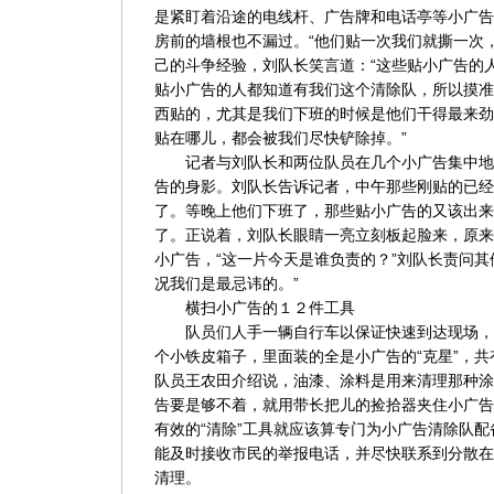
是紧盯着沿途的电线杆、广告牌和电话亭等小广告
房前的墙根也不漏过。“他们贴一次我们就撕一次
己的斗争经验，刘队长笑言道：“这些贴小广告的
贴小广告的人都知道有我们这个清除队，所以摸准
西贴的，尤其是我们下班的时候是他们干得最来劲
贴在哪儿，都会被我们尽快铲除掉。”
记者与刘队长和两位队员在几个小广告集中地
告的身影。刘队长告诉记者，中午那些刚贴的已经
了。等晚上他们下班了，那些贴小广告的又该出来
了。正说着，刘队长眼睛一亮立刻板起脸来，原来
小广告，“这一片今天是谁负责的？”刘队长责问其
况我们是最忌讳的。”
横扫小广告的１２件工具
队员们人手一辆自行车以保证快速到达现场，
个小铁皮箱子，里面装的全是小广告的“克星”，
队员王农田介绍说，油漆、涂料是用来清理那种涂
告要是够不着，就用带长把儿的捡拾器夹住小广告
有效的“清除”工具就应该算专门为小广告清除队
能及时接收市民的举报电话，并尽快联系到分散在
清理。