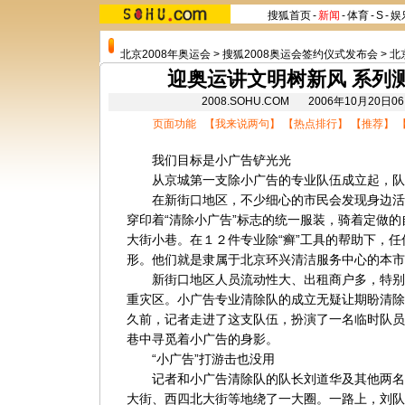
搜狐首页
-
新闻
-
体育
-
S
-
娱
北京2008年奥运会
>
搜狐2008奥运会签约仪式发布会
>
北
迎奥运讲文明树新风 系列
2008.SOHU.COM 2006年10月20
页面功能 【
我来说两句
】 【
热点排行
】 【
推荐
】 
我们目标是小广告铲光光
从京城第一支除小广告的专业队伍成立起，队
在新街口地区，不少细心的市民会发现身边活
穿印着“清除小广告”标志的统一服装，骑着定做
大街小巷。在１２件专业除“癣”工具的帮助下，
形。他们就是隶属于北京环兴清洁服务中心的本市
新街口地区人员流动性大、出租商户多，特别
重灾区。小广告专业清除队的成立无疑让期盼清除
久前，记者走进了这支队伍，扮演了一名临时队员
巷中寻觅着小广告的身影。
“小广告”打游击也没用
记者和小广告清除队的队长刘道华及其他两名
大街、西四北大街等地绕了一大圈。一路上，刘队