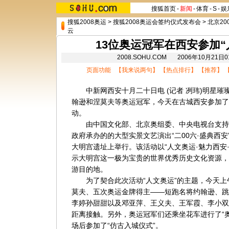
搜狐首页
-
新闻
-
体育
-
S
-
娱
搜狐2008奥运
>
搜狐2008奥运会签约仪式发布会
>
北京20
云
13位奥运冠军在西安参加“
2008.SOHU.COM 2006年10月21
页面功能 【
我来说两句
】 【
热点排行
】 【
推荐
】 
中新网
西安
十月二十日电 (记者 冽玮)明星
翰逊和涅莫夫等奥运冠军，今天在古城西安参加了
动。
由中国文化部、
北京
奥组委、
中央电视台
支持
政府承办的的大型实景文艺演出“二00六·盛典西
大明宫遗址上举行。该活动以“人文奥运·魅力西安
示大明宫这一极为宝贵的世界优秀历史文化资源，
游目的地。
为了契合此次活动“人文奥运”的主题，今天上
莫夫、五次奥运金牌得主——短跑名将约翰逊、跳
李婷孙甜甜以及邓亚萍、王义夫、王军霞、李小双
距离接触。另外，奥运冠军们还乘坐花车进行了“
场后参加了“仿古入城仪式”。