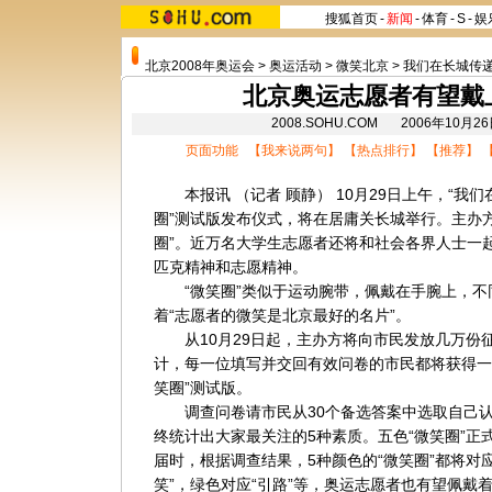
搜狐首页
-
新闻
-
体育
-
S
-
娱
北京2008年奥运会
>
奥运活动
>
微笑北京
>
我们在长城传
北京奥运志愿者有望戴
2008.SOHU.COM 2006年10月2
页面功能 【
我来说两句
】 【
热点排行
】 【
推荐
】 
本报讯 （记者 顾静） 10月29日上午，“我们
圈”测试版发布仪式，将在居庸关长城举行。主办
圈”。近万名大学生志愿者还将和社会各界人士一起
匹克精神和志愿精神。
“微笑圈”类似于运动腕带，佩戴在手腕上，不同
着“志愿者的微笑是
北京
最好的名片”。
从10月29日起，主办方将向市民发放几万份征
计，每一位填写并交回有效问卷的市民都将获得一
笑圈”测试版。
调查问卷请市民从30个备选答案中选取自己认
终统计出大家最关注的5种素质。五色“微笑圈”正式
届时，根据调查结果，5种颜色的“微笑圈”都将对
笑”，绿色对应“引路”等，奥运志愿者也有望佩戴