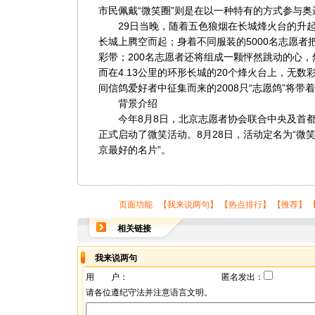
市民佩戴“微笑圈”则是在以一种特有的方式参与
29日当晚，随着五色狼烟在长城烽火台的升起
长城上腾空而起；身着不同服装的5000名志愿者
彩带；200名志愿者还将组成一颗怦然跳动的心
而在4.13公里的环形长城的20个烽火台上，无
间信鸽爱好者中征集而来的2008只“志愿鸽”将
背景介绍
今年8月8日，北京志愿者协会联合中央及首都
正式启动了微笑活动。8月28日，活动定名为“微
京最好的名片”。
页面功能 【
我来说两句
】 【
热点排行
】 【
推荐
】 
相关链接
我来说两句
用 户：
匿名发出：
请各位遵纪守法并注意语言文明。