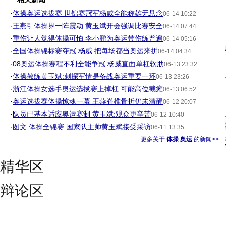
·
体操奥运选拔赛 世锦赛冠军杨威全能称雄无悬念
06-14 10:22
·
王燕引体操界一阵震动 黄玉斌开会强调比赛安全
06-14 07:44
·
重伤让人觉得体操可怕 李小鹏为奥运带伤练普遍
06-14 05:16
·
全国体操锦标赛夺冠 杨威:把每场都当奥运来拼
06-14 04:34
·
08奥运体操赛程不利全能争冠 杨威直面单杠软肋
06-13 23:32
·
体操教练黄玉斌:刺探军情是备战奥运重要一环
06-13 23:26
·
浙江体操女选手奥运选拔赛上掉杠 可能高位截瘫
06-13 06:52
·
奥运选拔赛体操惊魂一幕 王燕脊椎骨折仍未清醒
06-12 20:07
·
队员已基本适应奥运赛制 黄玉斌:观众更辛苦
06-12 10:40
·
图文:体操全锦赛 国家队主帅黄玉斌接受采访
06-11 13:35
更多关于
体操 奥运
的新闻>>
精华区
辩论区