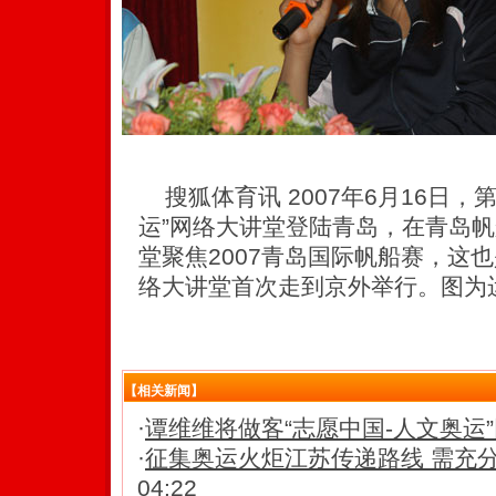
搜狐体育讯 2007年6月16日，
运”网络大讲堂登陆青岛，在青岛
堂聚焦2007青岛国际帆船赛，这也
络大讲堂首次走到京外举行。图为
【相关新闻】
·
谭维维将做客“志愿中国-人文奥运
·
征集奥运火炬江苏传递路线 需充
04:22