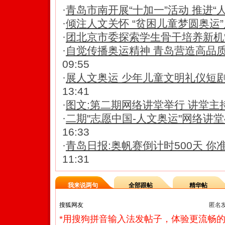
·
青岛市南开展“十加一”活动 推进“
·
倾注人文关怀 “贫困儿童梦圆奥运”
·
团北京市委探索学生骨干培养新机制
·
自觉传播奥运精神 青岛营造高品
09:55
·
展人文奥运 少年儿童文明礼仪短
13:41
·
图文:第二期网络讲堂举行 讲堂主
·
二期"志愿中国-人文奥运"网络讲堂
16:33
·
青岛日报:奥帆赛倒计时500天 你准
11:31
我来说两句
全部跟帖
精华帖
匿名
*用搜狗拼音输入法发帖子，体验更流畅的