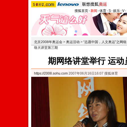
搜狐首页
-
新闻
-
体育
-
S
-
娱乐
-
V
-
北京2008年奥运会
>
奥运活动
>
“志愿中国，人文奥运”之网
络大讲堂第三期
期网络讲堂举行 运动
https://2008.sohu.com
2007年06月16日16:07 搜狐体育