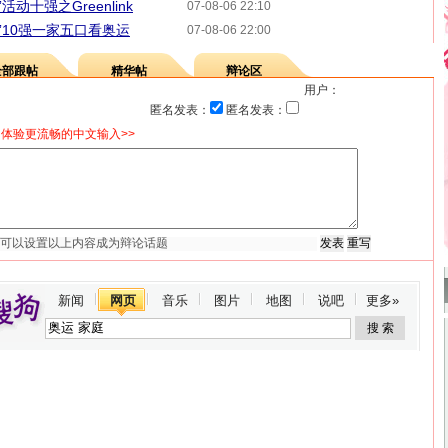
动十强之Greenlink
07-08-06 22:10
”10强一家五口看奥运
07-08-06 22:00
全部跟帖
精华帖
辩论区
用户：
匿名发表：
匿名发表：
体验更流畅的中文输入>>
新闻
网页
音乐
图片
地图
说吧
更多»