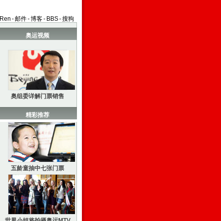
aRen
-
邮件
-
博客
-
BBS
-
搜狗
奥运视频
奥组委详解门票销售
精彩推荐
五龄童抽中七张门票
世界小姐将拍摄奥运MTV