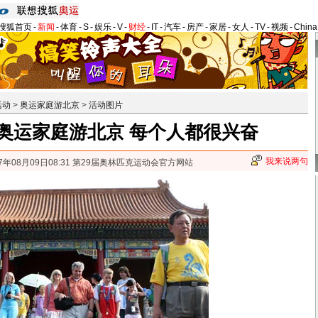
搜狐首页
-
新闻
-
体育
-
S
-
娱乐
-
V
-
财经
-
IT
-
汽车
-
房产
-
家居
-
女人
-
TV
-
视频
-
Chin
活动
>
奥运家庭游北京
>
活动图片
奥运家庭游北京 每个人都很兴奋
我来说两句
07年08月09日08:31 第29届奥林匹克运动会官方网站