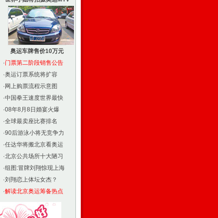
奥运车牌售价10万元
·
门票第二阶段销售公告
·
奥运订票系统将扩容
·
网上购票流程示意图
·
中国拳王速度世界最快
·
08年8月8日婚宴火爆
·
全球最卖座比赛排名
·
90后游泳小将无竞争力
·
任达华将搬北京看奥运
·
北京公共场所十大陋习
·
组图:冒牌刘翔惊现上海
·
刘翔恋上体坛女杰？
·
解读北京奥运筹备热点