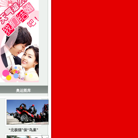
奥运图库
“北极猫”保“鸟巢”