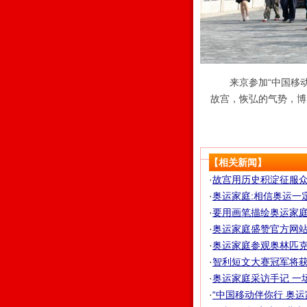
来京参加“中国移动
故宫，恢弘的气势，博
【相关新闻】
·
故宫用历史积淀征服众多
·
奥运家庭:相信奥运一
·
要用画笔描绘奥运家庭 
·
奥运家庭盛赞官方网站
·
奥运家庭参观奥林匹克珍
·
智利短文大赛冠军将获
·
奥运家庭采访手记 一场
·
“中国移动伴你行 奥