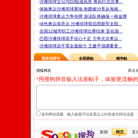
·
沙滩排球宝贝与DJ组成风景 将风行北京奥...
·
体验奥运沙滩排球赛场 抢眼银沙竟从海南...
·
沙滩排球奥运力争夺牌 游泳队将确保一枚金牌
·
绿色奥运添亮点 沙滩排球馆启用新型太阳...
·
全国12城市职工沙滩排球比赛结束 旨在迎...
·
巴西沙滩排球高手信心十足 力争北京奥运...
·
沙滩排球选手需全面能力 王建平强调要更...
我来说两句
全部跟帖
精华帖
匿名
*用搜狗拼音输入法发帖子，体验更流畅的
设为辩论话题
新闻
网页
音