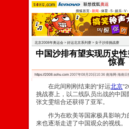
搜狐首页
-
新闻
-
体育
-
S
-
娱乐
-
V
-
北京2008年奥运会
>
好运北京系列赛
>
女子沙排挑战赛
中国沙排有望实现历史性突
惊喜
https://2008.sohu.com
2007年08月20日10:36 南海网-海南日
在此间刚刚结束的“好运
北京
”
挑战赛上，以二线队员出战的中国
张文雯组合还获得了亚军。
作为在欧美等国家极具影响力的
来也逐渐走进了中国观众的视线。