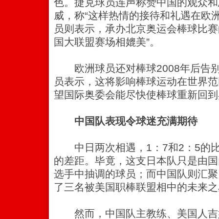
色。捷克球员连声称赞中国的观众和
威，称“这样热情的接待和礼遇在欧
员则表示，承办北京奥运会棒球比赛
国大联盟赛场相媲美”。
欧洲球员还对棒球2008年后告
员表示，这将影响棒球运动在世界范
望国际奥委会能尽快使棒球重新回到
中国队表现令球迷充满期待
中日两次相遇，1：7和2：5的
的差距。毕竟，这支日本队只是由国
选手中抽调的球员；而中国队则汇聚
了三名被美国职棒联盟相中的未来之
然而，中国队主教练、美国人吉姆