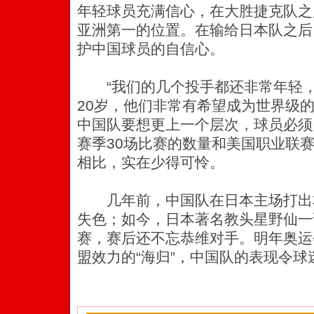
年轻球员充满信心，在大胜捷克队之
亚洲第一的位置。在输给日本队之后
护中国球员的自信心。
“我们的几个投手都还非常年轻，
20岁，他们非常有希望成为世界级
中国队要想更上一个层次，球员必须
赛季30场比赛的数量和美国职业联赛的
相比，实在少得可怜。
几年前，中国队在日本主场打出
失色；如今，日本著名教头星野仙一
赛，赛后还不忘恭维对手。明年奥运
盟效力的“海归”，中国队的表现令球