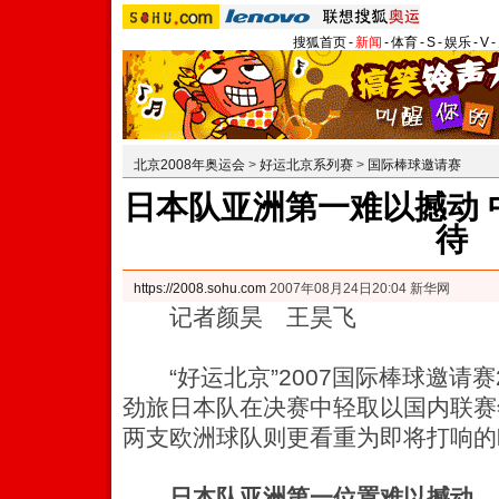
搜狐首页
-
新闻
-
体育
-
S
-
娱乐
-
V
-
北京2008年奥运会
>
好运北京系列赛
>
国际棒球邀请赛
日本队亚洲第一难以撼动 
待
https://2008.sohu.com
2007年08月24日20:04 新华网
记者颜昊 王昊飞
“好运北京”2007国际棒球邀请赛
劲旅日本队在决赛中轻取以国内联赛
两支欧洲球队则更看重为即将打响的
日本队亚洲第一位置难以撼动