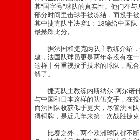
其“国字号”球队的真实性。他们在
部分时间里击球手被冻结，而投手被
其中捷克队半决赛1：13输给中国
最悬殊比分。
据法国和捷克两队主教练介绍，
建，法国队球员更是两年多没有在一
这样十分重视投手技术的球队，配合
解了。
捷克队主教练内斯纳尔·阿尔诺什
与中国和日本这样的队伍交手，在投
而法国队收获似乎更大，尽管法国队
得铜牌，是近几年来第一次战胜捷克
比赛之外，两个欧洲球队都不断