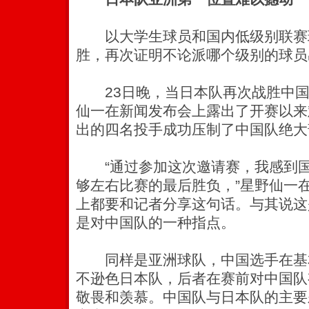
以大学生球员和国内低级别联赛
胜，再次证明不论派哪个级别的球员
23日晚，当日本队再次战胜中国
仙一在新闻发布会上露出了开赛以来
出的四名投手成功压制了中国队绝大
“通过参加这次邀请赛，我感到国
够左右比赛的最后胜负，”星野仙一
上都要和记者分享这句话。与其说这
是对中国队的一种指点。
同样是亚洲球队，中国选手在基
不逊色日本队，后者在赛前对中国队
敬畏和羡慕。中国队与日本队的主要