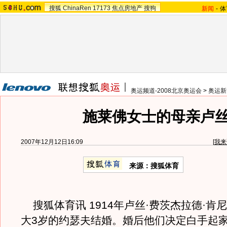
搜狐
ChinaRen
17173
焦点房地产
搜狗
新闻
-
体
奥运频道-2008北京奥运会
>
奥运新
施莱佛女士的母亲卢
2007年12月12日16:09
[
我来
来源：搜狐体育
搜狐体育讯 1914年卢丝·费茨杰拉德·肯
大3岁的约瑟夫结婚。婚后他们决定白手起