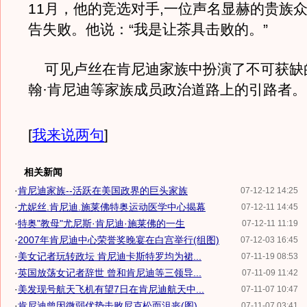
11月，他的竞选对手,一位声名显赫的贵族
告失败。他说：“我是让茶具击败的。”
可见卢丝在肯尼迪家族中扮演了不可获缺
翰·肯尼迪等家族成员政治道路上的引路者。
[
我来说两句
]
相关新闻
·
肯尼迪家族--活跃在美国政界的巨头家族
07-12-12 14:25
·
尤妮丝.肯尼迪.施莱佛特奥运动医学中心揭幕
07-12-11 14:45
·
特奥"教母"尤尼斯·肯尼迪·施莱佛的一生
07-12-11 11:19
·
2007年肯尼迪中心荣誉奖晚宴在白宫举行(组图)
07-12-03 16:45
·
美女记者玩转政坛 肯尼迪卡斯特罗均为裙...
07-11-19 08:53
·
英国放荡女记者辞世 曾和肯尼迪等三领导...
07-11-09 11:42
·
美发现号航天飞机有望7日在肯尼迪航天中...
07-11-07 10:47
·
肯尼迪曾因微弱优势击败尼克松而沮丧(图)
07-11-07 03:41