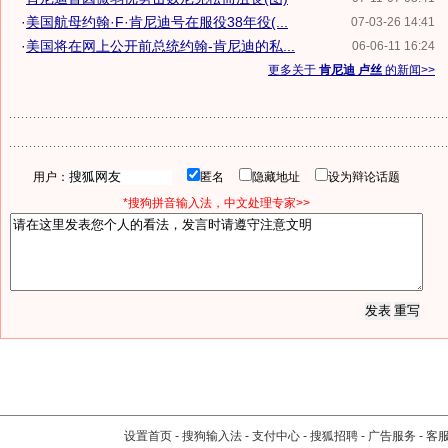
·
美国航母约翰·F·肯尼迪号在服役38年役(...
07-03-26 14:41
·
美国将在网上公开前总统约翰-肯尼迪的私...
06-06-11 16:24
更多关于
肯尼迪 卢丝
的新闻>>
用户：
匿名
隐藏地址
设为辩论话题
*搜狗拼音输入法，中文处理专家>>
设置首页
-
搜狗输入法
-
支付中心
-
搜狐招聘
-
广告服务
-
客