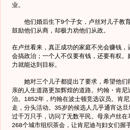
业。
他们婚后生下9个子女，卢丝对儿子教育
鼓励他们从商，却极力劝他们从政。
在卢丝看来，真正成功的家庭不光会赚钱，
会搞政治；一个人不仅要有钱，还要有权。
力就能达到目标。
她对三个儿子都提出了要求，希望他们
亲的人生道路更加辉煌的道路。约翰・肯尼
治。1852年，约翰在波士顿竞选议员。肯
走，分头活动。35岁的候选人几乎通宵达旦
过千万只手，访问了无数平民。母亲卢丝在
268个城市组织茶会，让肯尼迪与妇女们握